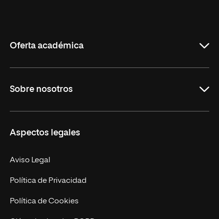
Universidad
Internacional
de
La
Rioja
Oferta académica
Grados
Sobre nosotros
Másteres Oficiales
Másteres Propios
Misión y Valores
Aspectos legales
Doctorados
Facultades
Experto Universitario
Nuestro Equipo
Aviso Legal
Postgrados
Trabaja en UNIR
Política de Privacidad
Cursos Universitarios
Actualidad
Política de Cookies