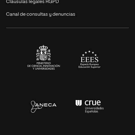
UNIR Revista
Cláusulas legales RGPD
Eventos
Canal de consultas y denuncias
Alianzas corporativas
Sala de prensa
Contacto