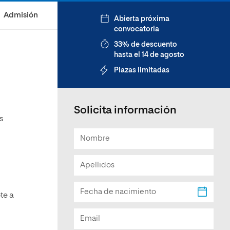
Facultad de Artes y Ciencias
Admisión
Abierta próxima
Sociales
convocatoria
Escuela de Doctorado
33% de descuento
hasta el 14 de agosto
Plazas limitadas
Solicita información
s
te a