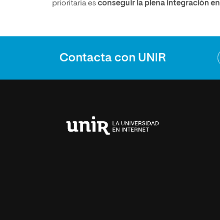
prioritaria es
conseguir la plena integración en 
Contacta con UNIR
Universidad
Internacional
de
La
Rioja