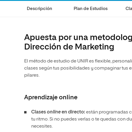
Diseño
Ingeniería y Tecnología
Ciencias P
Escuela de Humanidades
Ofici
Descripción
Plan de Estudios
Cla
Ciencias de la Salud
Diseño
Internacio
Inter
Normas de Organización y
Ciencias Sociales
Ciencias de la Salud
Funcionamiento
Humanidades
Ciencias Sociales
Apuesta por una metodologí
Artes
Humanidades
Dirección de Marketing
Música
Artes
El método de estudio de UNIR es flexible, personaliz
Música
clases según tus posibilidades y compaginar tus es
pilares.
Aprendizaje
online
Clases
online
en directo:
están programadas con
tu ritmo. Si no puedes verlas o te quedas con d
necesites.