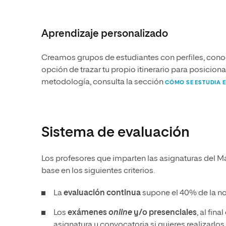
Aprendizaje personalizado
Creamos grupos de estudiantes con perfiles, conoc
opción de trazar tu propio itinerario para posicio
metodología, consulta la sección
CÓMO SE ESTUDIA E
Sistema de evaluación
Los profesores que imparten las asignaturas del Má
base en los siguientes criterios.
La
evaluación continua
supone el 40% de la no
Los
exámenes
online
y/o presenciales
, al fin
asignatura y convocatoria si quieres realizarlo