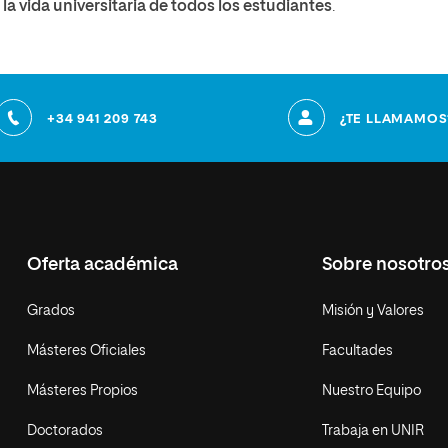
la vida universitaria de todos los estudiantes
.
+34 941 209 743
¿TE LLAMAMOS
Oferta académica
Sobre nosotro
Grados
Misión y Valores
Másteres Oficiales
Facultades
Másteres Propios
Nuestro Equipo
Doctorados
Trabaja en UNIR