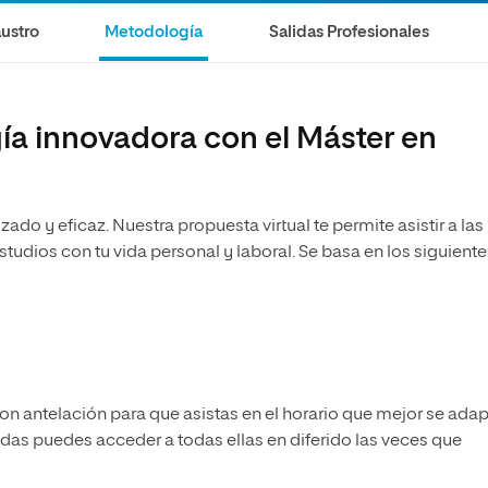
olíticas y Relaciones
Acceso universitario para
na de Movilidad
ustro
Metodología
Salidas Profesionales
nales
mayores
nacional
a innovadora con el Máster en
ado y eficaz. Nuestra propuesta virtual te permite asistir a las
tudios con tu vida personal y laboral. Se basa en los siguiente
 antelación para que asistas en el horario que mejor se adap
udas puedes acceder a todas ellas en diferido las veces que