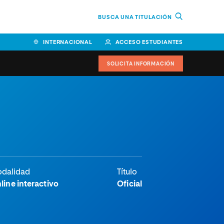
BUSCA UNA TITULACIÓN
INTERNACIONAL
ACCESO ESTUDIANTES
SOLICITA INFORMACIÓN
Facultad de Ciencias de la
Educación y Humanidades
Facultad de Ciencias de la
Salud
Facultad de Economía y
dalidad
Título
Empresa
line interactivo
Oficial
Escuela Superior de Ingeniería
y Tecnología (ESIT)
Facultad de Derecho