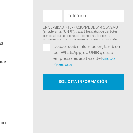
as
ras,
cio