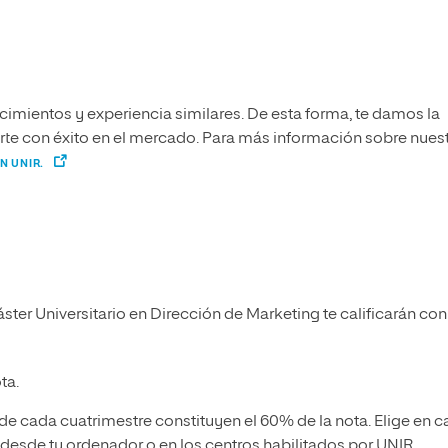
imientos y experiencia similares. De esta forma, te damos la
narte con éxito en el mercado. Para más información sobre nues
N UNIR.
ster Universitario en Dirección de Marketing te calificarán con
ta.
al de cada cuatrimestre constituyen el 60% de la nota. Elige en 
s desde tu ordenador o en los centros habilitados por UNIR.