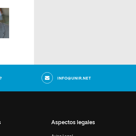
?
INFO@UNIR.NET
s
Aspectos legales