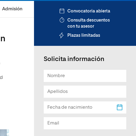
Facultad de Artes y Ciencias
Admisión
Convocatoria abierta
Sociales
Consulta descuentos
Escuela de Doctorado
con tu asesor
Plazas limitadas
on
Solicita información
n
ad