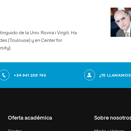
guido de la Univ. Rovira i Virgili. Ha
des (Toulouse) y en Center for
sity).
+34 941 209 743
¿TE LLAMAMOS
Oferta académica
Sobre nosotro