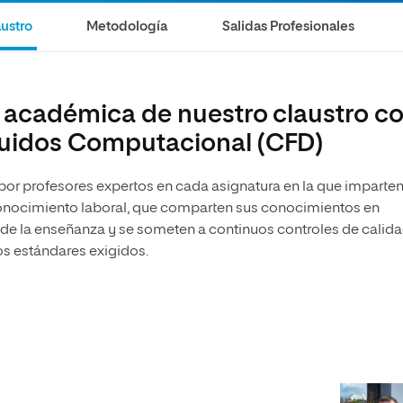
olíticas y Relaciones
Acceso universitario para
na de Movilidad
ustro
Metodología
Salidas Profesionales
nales
mayores
nacional
a académica de nuestro claustro c
luidos Computacional (CFD)
 por profesores expertos en cada asignatura en la que imparte
econocimiento laboral, que comparten sus conocimientos en
 de la enseñanza y se someten a continuos controles de calid
os estándares exigidos.