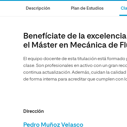
Diseño
Ingeniería y Tecnología
Ciencias P
Escuela de Humanidades
Ofici
Descripción
Plan de Estudios
Cla
Ciencias de la Salud
Diseño
Internacio
Inter
Normas de Organización y
Ciencias Sociales
Ciencias de la Salud
Funcionamiento
Humanidades
Ciencias Sociales
Benefíciate de la excelenci
Artes
Humanidades
el Máster en Mecánica de F
Música
Artes
El equipo docente de esta titulación está formado
Música
clase. Son profesionales en activo con un gran r
continua actualización. Además, cuidan la calidad
de forma interna para acreditar que cumplen con l
Dirección
Pedro Muñoz Velasco