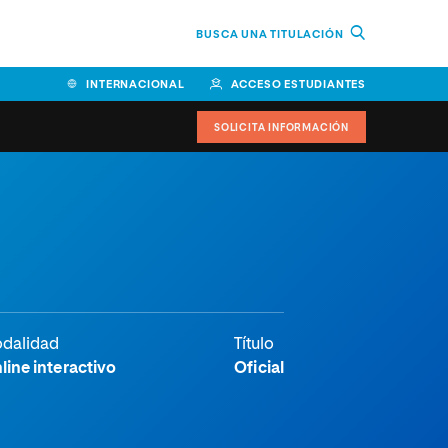
BUSCA UNA TITULACIÓN
INTERNACIONAL
ACCESO ESTUDIANTES
SOLICITA INFORMACIÓN
Facultad de Ciencias de la
Educación y Humanidades
Facultad de Ciencias de la
Salud
Facultad de Economía y
dalidad
Título
Empresa
line interactivo
Oficial
Escuela Superior de Ingeniería
y Tecnología (ESIT)
Facultad de Derecho