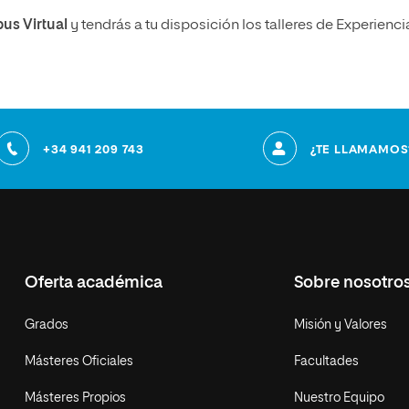
pus Virtual
y tendrás a tu disposición los talleres de Experienci
+34 941 209 743
¿TE LLAMAMOS
Oferta académica
Sobre nosotro
Grados
Misión y Valores
Másteres Oficiales
Facultades
Másteres Propios
Nuestro Equipo