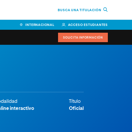
BUSCA UNA TITULACIÓN
INTERNACIONAL
ACCESO ESTUDIANTES
SOLICITA INFORMACIÓN
Facultad de Ciencias de la
Educación y Humanidades
Facultad de Ciencias de la
Salud
Facultad de Economía y
dalidad
Título
Empresa
line interactivo
Oficial
Escuela Superior de Ingeniería
y Tecnología (ESIT)
Facultad de Derecho