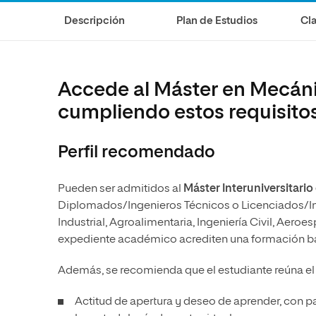
Diseño
Ingeniería y Tecnología
Ciencias P
Escuela de Humanidades
Ofici
Descripción
Plan de Estudios
Cla
Ciencias de la Salud
Diseño
Internacio
Inter
Normas de Organización y
Ciencias Sociales
Ciencias de la Salud
Funcionamiento
Humanidades
Ciencias Sociales
Accede al Máster en Mecán
Artes
Humanidades
cumpliendo estos requisito
Música
Artes
Perfil recomendado
Música
Pueden ser admitidos al
Máster Interuniversitari
Diplomados/Ingenieros Técnicos o Licenciados/Ing
Industrial, Agroalimentaria, Ingeniería Civil, Aero
expediente académico acrediten una formación bá
Además, se recomienda que el estudiante reúna el s
Actitud de apertura y deseo de aprender, con 