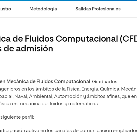
olíticas y Relaciones
Acceso universitario para
na de Movilidad
ustro
Metodología
Salidas Profesionales
nales
mayores
nacional
ica de Fluidos Computacional (CF
s de admisión
o en Mecánica de Fluidos Computacional
: Graduados,
enieros en los ámbitos de la Física, Energía, Química, Mecán
espacial, Naval, Ambiental, Automoción y ámbitos afines; que en
sica en mecánica de fluidos y matemáticas.
iguiente perfil:
participación activa en los canales de comunicación empleado