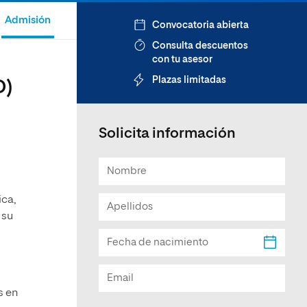
Facultad de Artes y Ciencias
Admisión
Convocatoria abierta
Sociales
Consulta descuentos
Escuela de Doctorado
con tu asesor
Plazas limitadas
D)
Solicita información
ica,
 su
s en