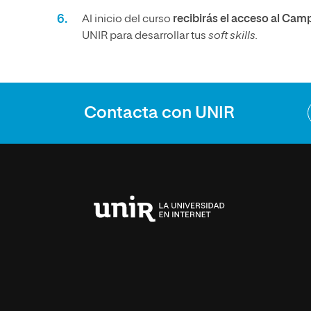
Al inicio del curso
recibirás el acceso al Cam
UNIR para desarrollar tus
soft skills.
Contacta con UNIR
Universidad
Internacional
de
La
Rioja