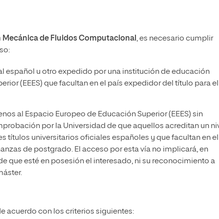
en Mecánica de Fluidos Computacional
, es necesario cumplir
so:
cial español u otro expedido por una institución de educación
ior (EEES) que facultan en el país expedidor del título para el
enos al Espacio Europeo de Educación Superior (EEES) sin
probación por la Universidad de que aquellos acreditan un ni
títulos universitarios oficiales españoles y que facultan en el
ñanzas de postgrado. El acceso por esta vía no implicará, en
de que esté en posesión el interesado, ni su reconocimiento a
máster.
e acuerdo con los criterios siguientes: