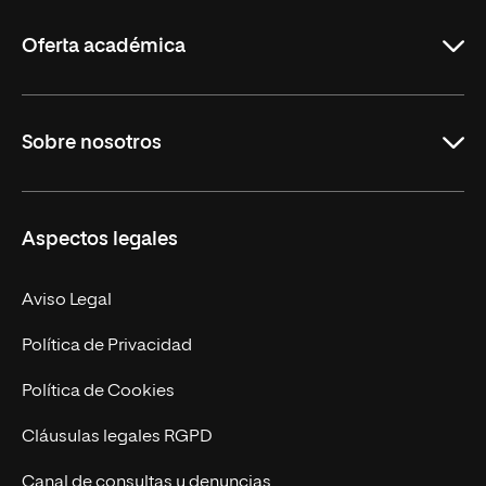
La
Rioja
Oferta académica
Grados
Sobre nosotros
Másteres Oficiales
Másteres Propios
Misión y Valores
Aspectos legales
Doctorados
Facultades
Experto Universitario
Nuestro Equipo
Aviso Legal
Postgrados
Trabaja en UNIR
Política de Privacidad
Cursos Universitarios
Actualidad
Política de Cookies
UNIR Revista
Cláusulas legales RGPD
Eventos
Canal de consultas y denuncias