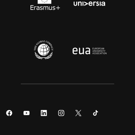
Síguenos
Síguenos
Síguenos
Síguenos
Síguenos
Síguenos
en
en
en
en
en
en
Facebook
YouTube
LinkedIn
Instagram
Twitter
Tiktok