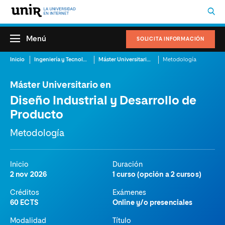
Menú
SOLICITA INFORMACIÓN
Inicio
Ingeniería y Tecnología
Máster Universitario en Diseño Industrial y Desarrollo de Producto
Metodología
Máster Universitario en
Diseño Industrial y Desarrollo de
Producto
Metodología
Inicio
Duración
2 nov 2026
1 curso (opción a 2 cursos)
Créditos
Exámenes
60 ECTS
Online y/o presenciales
Modalidad
Título