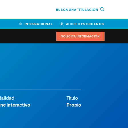
BUSCA UNA TITULACIÓN
INTERNACIONAL
ACCESO ESTUDIANTES
SOLICITA INFORMACIÓN
Facultad de Ciencias de la
Educación y Humanidades
Facultad de Ciencias de la
Salud
Facultad de Economía y
alidad
Título
Empresa
ne interactivo
Propio
Escuela Superior de Ingeniería
y Tecnología (ESIT)
Facultad de Derecho