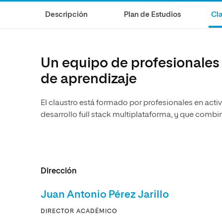
Diseño
Ingeniería y Tecnología
Ciencias P
Escuela de Humanidades
Ofici
Descripción
Plan de Estudios
Cla
Ciencias de la Salud
Diseño
Internacio
Inter
Normas de Organización y
Ciencias Sociales
Ciencias de la Salud
Funcionamiento
Humanidades
Ciencias Sociales
Un equipo de profesionales
Artes
Humanidades
de aprendizaje
Música
Artes
El claustro está formado por profesionales en acti
Música
desarrollo full stack multiplataforma, y que combi
Dirección
Juan Antonio Pérez Jarillo
DIRECTOR ACADÉMICO