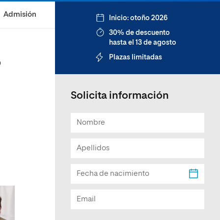
Facultad de Artes y Ciencias
Admisión
Inicio: otoño 2026
Sociales
30% de descuento
Escuela de Doctorado
hasta el 13 de agosto
Plazas limitadas
o
Solicita información