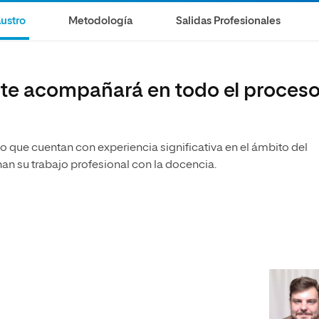
olíticas y Relaciones
Acceso universitario para
na de Movilidad
ustro
Metodología
Salidas Profesionales
nales
mayores
nacional
 te acompañará en todo el proces
vo que cuentan con experiencia significativa en el ámbito del
nan su trabajo profesional con la docencia.