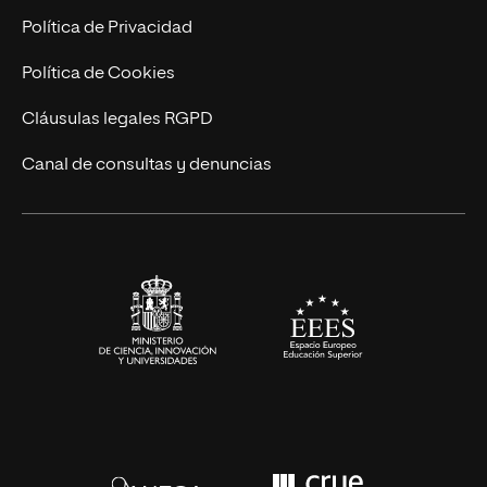
Postgrados
Trabaja en UNIR
Política de Privacidad
Cursos Universitarios
Actualidad
Política de Cookies
UNIR Revista
Cláusulas legales RGPD
Eventos
Canal de consultas y denuncias
Alianzas corporativas
Sala de prensa
Contacto