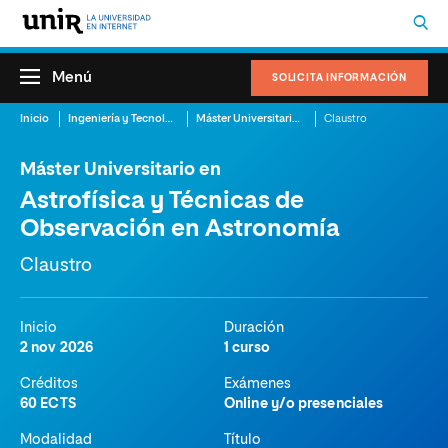
Menú
SOLICITA INFORMACIÓN
Inicio
Ingeniería y Tecnología
Máster Universitario en Astrofísica y Técnicas de Observación en Astronomía
Claustro
Máster Universitario en
Astrofísica y Técnicas de
Observación en Astronomía
Claustro
Inicio
Duración
2 nov 2026
1 curso
Créditos
Exámenes
60 ECTS
Online y/o presenciales
Modalidad
Título