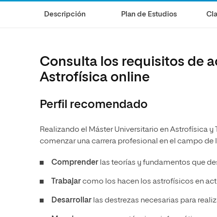
Diseño
Ingeniería y Tecnología
Ciencias P
Escuela de Humanidades
Ofici
Descripción
Plan de Estudios
Cla
Ciencias de la Salud
Diseño
Internacio
Inter
Normas de Organización y
Ciencias Sociales
Ciencias de la Salud
Funcionamiento
Humanidades
Ciencias Sociales
Consulta los requisitos de 
Artes
Humanidades
Astrofísica online
Música
Artes
Perfil recomendado
Música
Realizando el Máster Universitario en Astrofísica
comenzar una carrera profesional en el campo de la 
Comprender
las teorías y fundamentos que de
Trabajar
como los hacen los astrofísicos en acti
Desarrollar
las destrezas necesarias para real