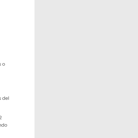
s o
s del
2
ando