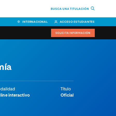
BUSCA UNA TITULACIÓN
INTERNACIONAL
ACCESO ESTUDIANTES
SOLICITA INFORMACIÓN
Facultad de Ciencias de la
mía
Educación y Humanidades
Facultad de Ciencias de la
Salud
Facultad de Economía y
dalidad
Título
Empresa
line interactivo
Oficial
Escuela Superior de Ingeniería
y Tecnología (ESIT)
Facultad de Derecho