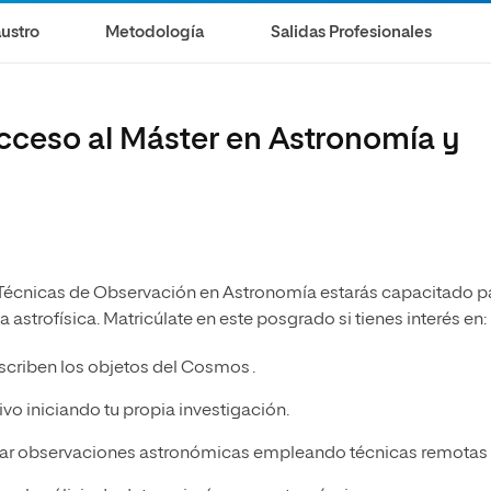
olíticas y Relaciones
Acceso universitario para
na de Movilidad
ustro
Metodología
Salidas Profesionales
nales
mayores
nacional
acceso al Máster en Astronomía y
 y Técnicas de Observación en Astronomía estarás capacitado p
astrofísica. Matricúlate en este posgrado si tienes interés en
scriben los objetos del Cosmos .
vo iniciando tu propia investigación.
izar observaciones astronómicas empleando técnicas remotas 