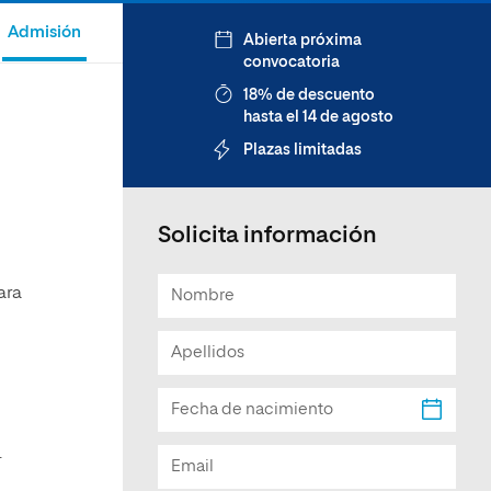
Facultad de Artes y Ciencias
Admisión
Abierta próxima
Sociales
convocatoria
Escuela de Doctorado
18% de descuento
hasta el 14 de agosto
Plazas limitadas
Solicita información
ara
:
.