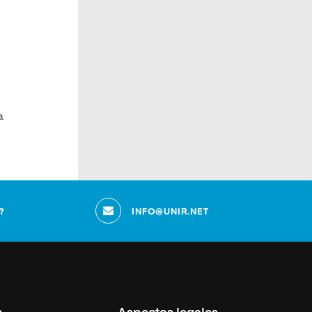
a
?
INFO@UNIR.NET