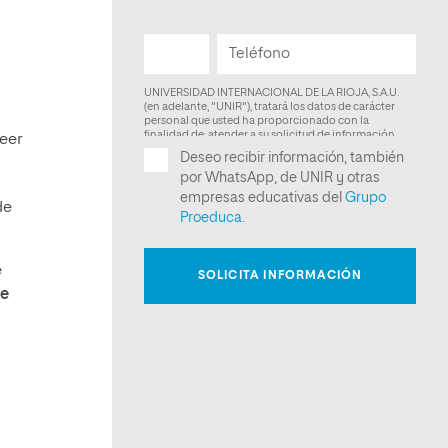
eer
de
e
ue