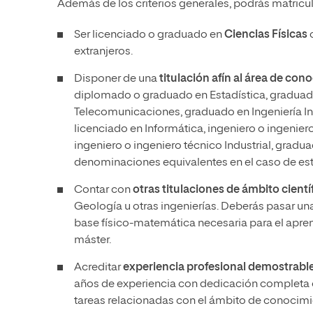
Además de los criterios generales, podrás matricul
Ser licenciado o graduado en
Ciencias Físicas
o
extranjeros.
Disponer de una
titulación afín al área de con
diplomado o graduado en Estadística, graduado 
Telecomunicaciones, graduado en Ingeniería In
licenciado en Informática, ingeniero o ingeniero
ingeniero o ingeniero técnico Industrial, gradu
denominaciones equivalentes en el caso de est
Contar con
otras titulaciones de ámbito cientí
Geología u otras ingenierías. Deberás pasar u
base físico-matemática necesaria para el apren
máster.
Acreditar
experiencia profesional demostrable
años de experiencia con dedicación completa o
tareas relacionadas con el ámbito de conocimi