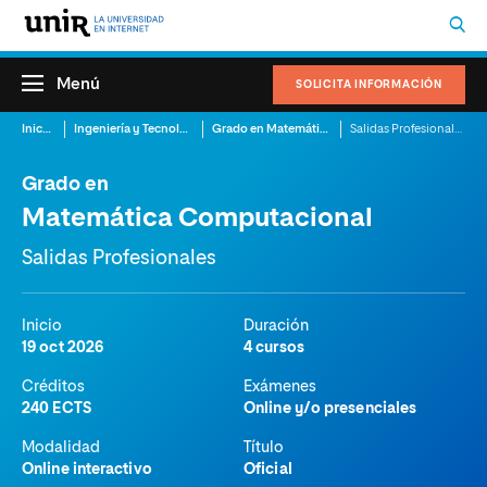
Menú
SOLICITA INFORMACIÓN
Inicio
Ingeniería y Tecnología
Grado en Matemática Computacional
Salidas Profesionales
Grado en
Matemática Computacional
Salidas Profesionales
Inicio
Duración
19 oct 2026
4 cursos
Créditos
Exámenes
240 ECTS
Online y/o presenciales
Modalidad
Título
Online interactivo
Oficial