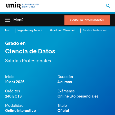
Menú
SOLICITA INFORMACIÓN
Inicio
Ingeniería y Tecnología
Grado en Ciencia de Datos
Salidas Profesionales
Grado en
Ciencia de Datos
Salidas Profesionales
Inicio
Duración
19 oct 2026
4 cursos
Créditos
Exámenes
240 ECTS
Online y/o presenciales
Modalidad
Título
Online interactivo
Oficial