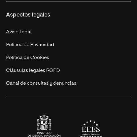
Másteres Propios
Misión y Valores
Aspectos legales
Doctorados
Facultades
Experto Universitario
Nuestro Equipo
Aviso Legal
Postgrados
Trabaja en UNIR
Política de Privacidad
Cursos Universitarios
Actualidad
Política de Cookies
UNIR Revista
Cláusulas legales RGPD
Eventos
Canal de consultas y denuncias
Alianzas corporativas
Sala de prensa
Contacto