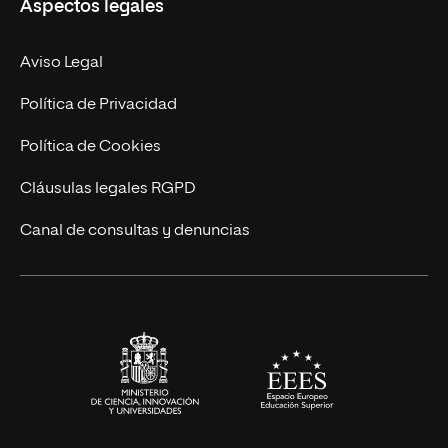
Aspectos legales
Doctorados
Facultades
Experto Universitario
Nuestro Equipo
Aviso Legal
Postgrados
Trabaja en UNIR
Política de Privacidad
Cursos Universitarios
Actualidad
Política de Cookies
UNIR Revista
Cláusulas legales RGPD
Eventos
Canal de consultas y denuncias
Alianzas corporativas
Sala de prensa
Contacto