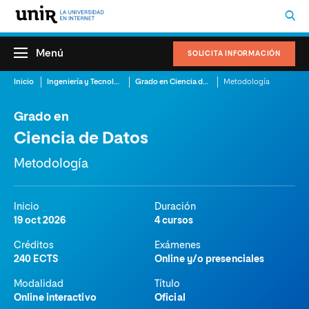
Menú
SOLICITA INFORMACIÓN
Inicio
Ingeniería y Tecnología
Grado en Ciencia de Datos
Metodología
Grado en
Ciencia de Datos
Metodología
Inicio
Duración
19 oct 2026
4 cursos
Créditos
Exámenes
240 ECTS
Online y/o presenciales
Modalidad
Título
Online interactivo
Oficial