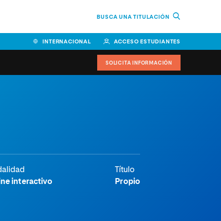
BUSCA UNA TITULACIÓN
INTERNACIONAL
ACCESO ESTUDIANTES
SOLICITA INFORMACIÓN
Facultad de Ciencias de la
Educación y Humanidades
Facultad de Ciencias de la
Salud
Facultad de Economía y
alidad
Título
Empresa
ne interactivo
Propio
Escuela Superior de Ingeniería
y Tecnología (ESIT)
Facultad de Derecho