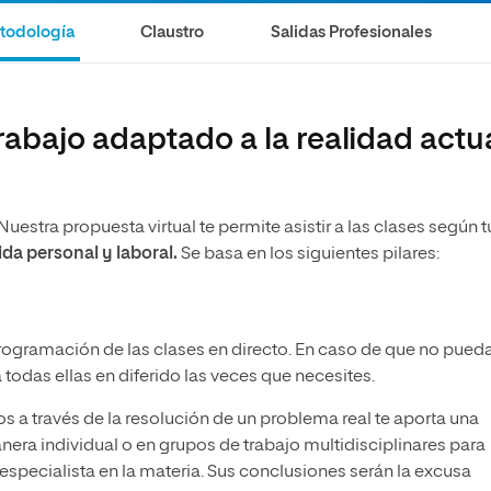
olíticas y Relaciones
Acceso universitario para
na de Movilidad
todología
Claustro
Salidas Profesionales
nales
mayores
nacional
abajo adaptado a la realidad actu
Nuestra propuesta virtual te permite asistir a las clases según t
ida personal y laboral.
Se basa en los siguientes pilares:
programación de las clases en directo. En caso de que no pued
todas ellas en diferido las veces que necesites.
os a través de la resolución de un problema real te aporta una
nera individual o en grupos de trabajo multidisciplinares para
 especialista en la materia. Sus conclusiones serán la excusa