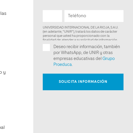
las
o y
pal