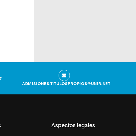
?
ADMISIONES.TITULOSPROPIOS@UNIR.NET
s
Aspectos legales