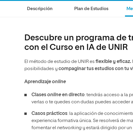
Diseño
Ingeniería y Tecnología
Ciencias P
Escuela de Humanidades
Ofici
Descripción
Plan de Estudios
Me
Ciencias de la Salud
Diseño
Internacio
Inter
Normas de Organización y
Ciencias Sociales
Ciencias de la Salud
Funcionamiento
Humanidades
Ciencias Sociales
Descubre un programa de tr
Artes
Humanidades
con el Curso en IA de UNIR
Música
Artes
El método de estudio de UNIR es
flexible y eficaz.
Música
posibilidades y
compaginar tus estudios
con tu v
Aprendizaje
online
Clases
online
en directo
: tendrás acceso a la 
verlas o te quedes con dudas puedes acceder a 
Casos prácticos
: la aplicación de conocimient
experiencia formativa única. Se resolverá de ma
fomentar el
networking
y estará dirigido por un