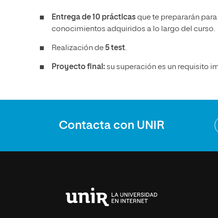
Entrega de
10 prácticas
que te prepararán para 
conocimientos adquiridos a lo largo del curso.
Realización de
5 test
.
Proyecto final:
su superación es un requisito im
Contacta con UNIR
Universidad