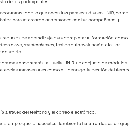
sto de los participantes.
ncontrarás todo lo que necesitas para estudiar en UNIR, como 
debates para intercambiar opiniones con tus compañeros y
tos recursos de aprendizaje para completar tu formación, como
deas clave,
masterclasses
, test de autoevaluación, etc. Los
n surgirte.
programas encontrarás la Huella UNIR, un conjunto de módulos
etencias transversales como el liderazgo, la gestión del tiemp
a a través del teléfono y el correo electrónico.
án siempre que lo necesites. También lo harán en la sesión gru