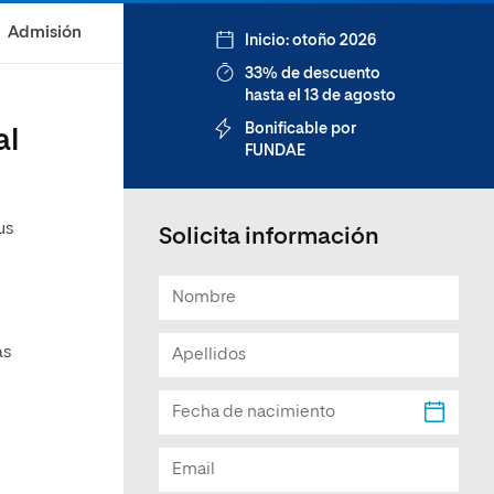
Facultad de Artes y Ciencias
Admisión
Inicio: otoño 2026
Sociales
33% de descuento
Escuela de Doctorado
hasta el 13 de agosto
Bonificable por
al
FUNDAE
us
Solicita información
as