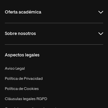
La
Rioja
Oferta académica
Grados
Sobre nosotros
Másteres Oficiales
Másteres Propios
Misión y Valores
Aspectos legales
Doctorados
Facultades
Experto Universitario
Nuestro Equipo
Aviso Legal
Postgrados
Trabaja en UNIR
Política de Privacidad
Cursos Universitarios
Actualidad
Política de Cookies
UNIR Revista
Cláusulas legales RGPD