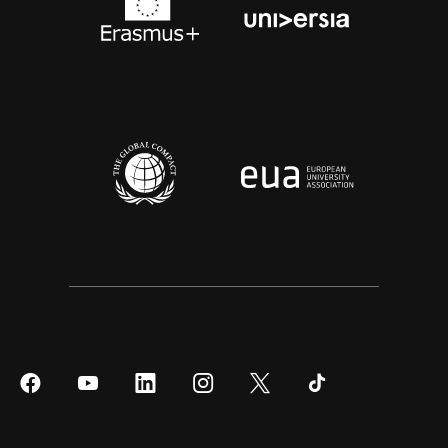
Síguenos
Síguenos
Síguenos
Síguenos
Síguenos
Síguenos
en
en
en
en
en
en
Facebook
YouTube
LinkedIn
Instagram
Twitter
Tiktok