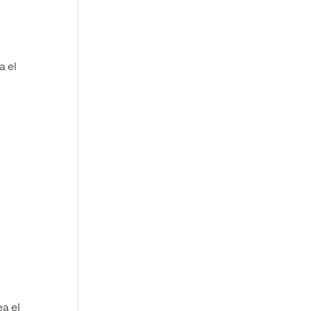
a el
a el