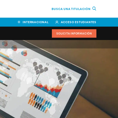
BUSCA UNA TITULACIÓN
INTERNACIONAL
ACCESO ESTUDIANTES
SOLICITA INFORMACIÓN
Facultad de Ciencias de la
Educación y Humanidades
Facultad de Ciencias de la
Salud
Facultad de Economía y
Empresa
Escuela Superior de Ingeniería
y Tecnología (ESIT)
Facultad de Derecho