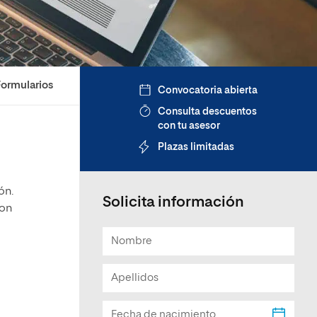
Facultad de Artes y Ciencias
Sociales
Escuela de Doctorado
Formularios
Convocatoria abierta
Consulta descuentos
con tu asesor
Plazas limitadas
ón.
Solicita información
con