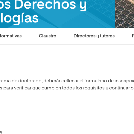
os Derechos y
olíticas y Relaciones
Acceso universitario para
na de Movilidad
nales
mayores
nacional
logías
formativas
Claustro
Directores y tutores
rama de doctorado, deberán rellenar el formulario de inscripci
 para verificar que cumplen todos los requisitos y continuar 
6