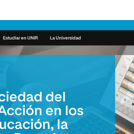
Estudiar en UNIR
La Universidad
ntas frecuentes
Órganos de Gobierno
Derecho
Cómo matricularse
Investigación
e la Salud
nocimiento de créditos
Vicerrectorados
Ciencias de la Seguridad
Becas universitarias y tasas
Plan Estratégico
ros de Exámenes
Consejo Social de UNIR
Ciencias Sociales
Requisitos de acceso a la
Sistema de Calidad
ciedad del
Universidad
cio de Orientación
Claustro
Artes
Futuros de la Educación
émica (SOA)
Formación bonificada
Superior
Acción en los
 y Comunicación
Nuestros Estudiantes
Humanidades
cio de Atención a las
ucación, la
 y Tecnología
Sala de prensa
Música
sidades Especiales
Idiomas
cio de Solicitudes