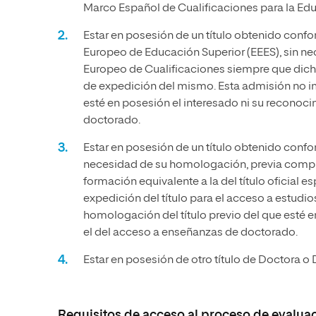
Marco Español de Cualificaciones para la Edu
Estar en posesión de un título obtenido conf
Europeo de Educación Superior (EEES), sin ne
Europeo de Cualificaciones siempre que dicho 
de expedición del mismo. Esta admisión no im
esté en posesión el interesado ni su reconoc
doctorado.
Estar en posesión de un título obtenido confo
necesidad de su homologación, previa comprob
formación equivalente a la del título oficial e
expedición del título para el acceso a estudi
homologación del título previo del que esté e
el del acceso a enseñanzas de doctorado.
Estar en posesión de otro título de Doctora o 
Requisitos de acceso al proceso de evalua