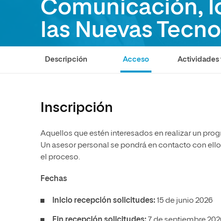
Comunicación, l
Diseño
Ingeniería y Tecnología
Ciencias P
Escuela de Humanidades
Ofici
Ciencias de la Salud
Diseño
Internacio
Inter
las Nuevas Tecno
Normas de Organización y
Ciencias Sociales
Ciencias de la Salud
Funcionamiento
Acceso
Humanidades
Ciencias Sociales
Descripción
Acceso
Actividades 
Artes
Humanidades
Música
Artes
Inscripción
Música
Aquellos que estén interesados en realizar un prog
Un asesor personal se pondrá en contacto con ellos
el proceso.
Fechas
Inicio recepción solicitudes:
15 de junio 2026
Fin recepción solicitudes:
7 de septiembre 202