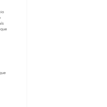
cio
o
aís
 que
 que