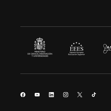
Síguenos
Síguenos
Síguenos
Síguenos
Síguenos
Sígueno
en
en
en
en
en
en
Facebook
YouTube
LinkedIn
Instagram
Twitter
Tiktok