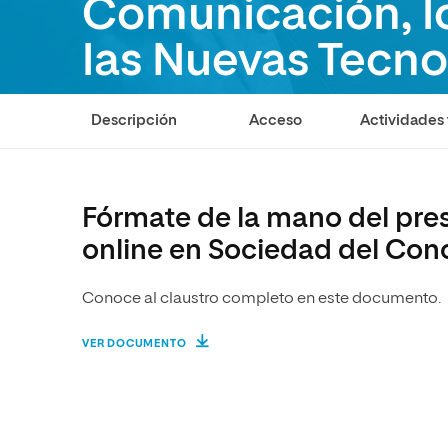
Comunicación, l
Diseño
Ingeniería y Tecnología
Ciencias P
Escuela de Humanidades
Ofici
Ciencias de la Salud
Diseño
Internacio
Inter
las Nuevas Tecno
Normas de Organización y
Ciencias Sociales
Ciencias de la Salud
Funcionamiento
Claustro
Humanidades
Ciencias Sociales
Descripción
Acceso
Actividades 
Artes
Humanidades
Música
Artes
Fórmate de la mano del pres
Música
online en Sociedad del Con
Conoce al claustro completo en este documento.
VER DOCUMENTO