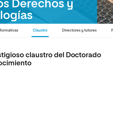
os Derechos y
olíticas y Relaciones
Acceso universitario para
na de Movilidad
nales
mayores
nacional
logías
formativas
Claustro
Directores y tutores
tigioso claustro del Doctorado
ocimiento