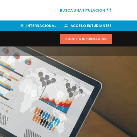
BUSCA UNA TITULACIÓN
INTERNACIONAL
ACCESO ESTUDIANTES
SOLICITA INFORMACIÓN
Facultad de Ciencias de la
Educación y Humanidades
Facultad de Ciencias de la
Salud
Facultad de Economía y
Empresa
Escuela Superior de Ingeniería
y Tecnología (ESIT)
Facultad de Derecho