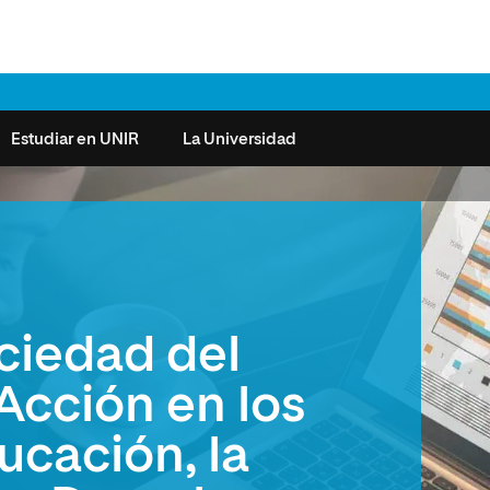
Estudiar en UNIR
La Universidad
ntas frecuentes
Órganos de Gobierno
Derecho
Cómo matricularse
Investigación
e la Salud
nocimiento de créditos
Vicerrectorados
Ciencias de la Seguridad
Becas universitarias y tasas
Plan Estratégico
ros de Exámenes
Consejo Social de UNIR
Ciencias Sociales
Requisitos de acceso a la
Sistema de Calidad
ciedad del
Universidad
cio de Orientación
Claustro
Artes
Futuros de la Educación
émica (SOA)
Formación bonificada
Superior
Acción en los
 y Comunicación
Nuestros Estudiantes
Humanidades
cio de Atención a las
ucación, la
 y Tecnología
Sala de prensa
Música
sidades Especiales
Idiomas
cio de Solicitudes