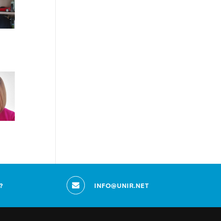
?
INFO@UNIR.NET