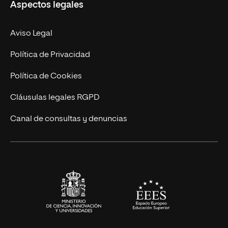
Aspectos legales
Doctorados
Facultades
Experto Universitario
Nuestro Equipo
Aviso Legal
Postgrados
Trabaja en UNIR
Política de Privacidad
Cursos Universitarios
Actualidad
Política de Cookies
UNIR Revista
Cláusulas legales RGPD
Eventos
Canal de consultas y denuncias
Alianzas corporativas
Sala de prensa
Contacto