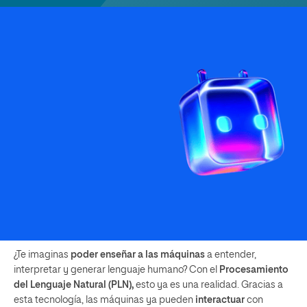
¿Te imaginas
poder enseñar a las máquinas
a entender,
interpretar y generar lenguaje humano? Con el
Procesamiento
del Lenguaje Natural (PLN),
esto ya es una realidad. Gracias a
esta tecnología, las máquinas ya pueden
interactuar
con