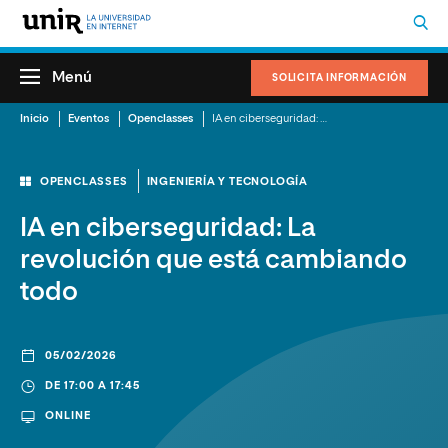
Menú
SOLICITA INFORMACIÓN
Inicio
Eventos
Openclasses
IA en ciberseguridad: La revolución que está cambiando todo
OPENCLASSES
INGENIERÍA Y TECNOLOGÍA
IA en ciberseguridad: La
revolución que está cambiando
todo
05/02/2026
DE 17:00 A 17:45
ONLINE