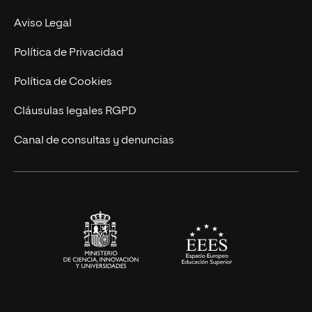
Experto Universitario
Nuestro Equipo
Aviso Legal
Postgrados
Trabaja en UNIR
Política de Privacidad
Cursos Universitarios
Actualidad
Política de Cookies
UNIR Revista
Cláusulas legales RGPD
Eventos
Canal de consultas y denuncias
Alianzas corporativas
Sala de prensa
Contacto