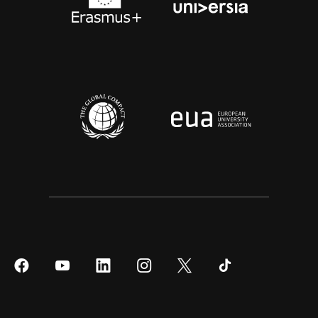
Síguenos
Síguenos
Síguenos
Síguenos
Síguenos
Síguenos
en
en
en
en
en
en
Facebook
YouTube
LinkedIn
Instagram
Twitter
Tiktok