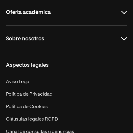
La
Rioja
Oferta académica
Grados
Sobre nosotros
Másteres Oficiales
Másteres Propios
Misión y Valores
Aspectos legales
Doctorados
Facultades
Experto Universitario
Nuestro Equipo
Aviso Legal
Postgrados
Trabaja en UNIR
Política de Privacidad
Cursos Universitarios
Actualidad
Política de Cookies
UNIR Revista
Cláusulas legales RGPD
Eventos
Canal de consultas y denuncias