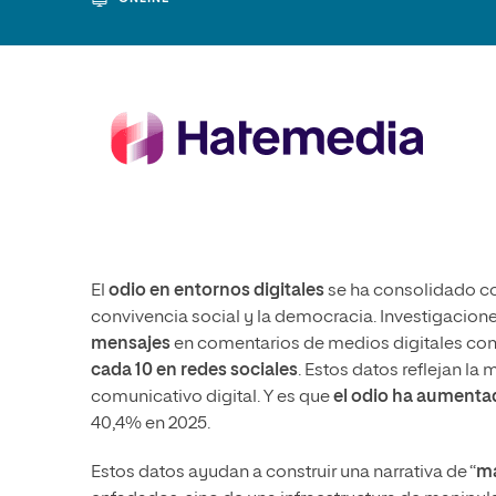
Diseño
Ingeniería y Tecnología
Ciencias P
Escuela de Humanidades
Ofici
Ciencias de la Salud
Diseño
Internacio
Inter
Normas de Organización y
Ciencias Sociales
Ciencias de la Salud
Funcionamiento
Humanidades
Ciencias Sociales
Artes
Humanidades
Música
Artes
Música
El
odio en entornos digitales
se ha consolidado co
convivencia social y la democracia. Investigacion
mensajes
en comentarios de medios digitales conti
cada 10 en redes sociales
. Estos datos reflejan l
comunicativo digital. Y es que
el odio ha aumenta
40,4% en 2025.
Estos datos ayudan a construir una narrativa de “
ma