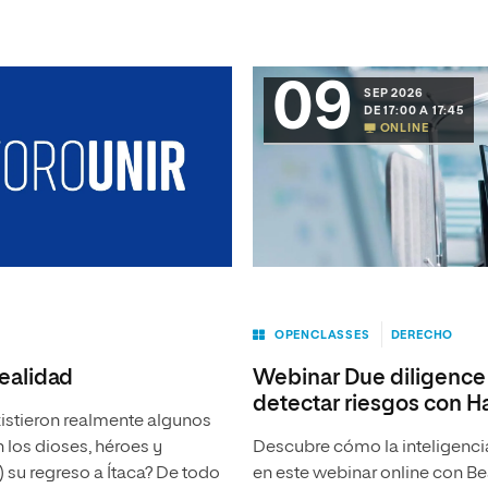
09
SEP 2026
DE 17:00 A 17:45
ONLINE
OPENCLASSES
DERECHO
realidad
Webinar Due diligence 
detectar riesgos con H
xistieron realmente algunos
 los dioses, héroes y
Descubre cómo la inteligencia 
 su regreso a Ítaca? De todo
en este webinar online con Be