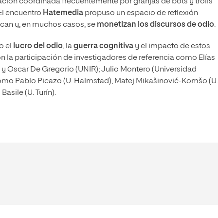
ación coordinada frecuentemente por granjas de bots y trolls
El encuentro
Hatemedia
propuso un espacio de reflexión
ican y, en muchos casos, se
monetizan los discursos de odio
.
o el
lucro del odio
, la
guerra cognitiva
y el impacto de estos
on la participación de investigadores de referencia como Elías
 y Oscar De Gregorio (UNIR); Julio Montero (Universidad
 como Pablo Picazo (U. Halmstad), Matej Mikašinović-Komšo (U.
Basile (U. Turín).