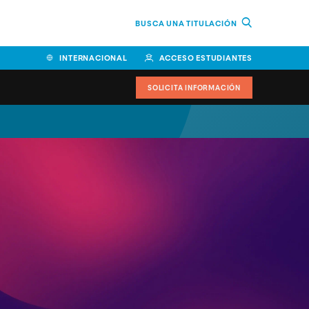
BUSCA UNA TITULACIÓN
INTERNACIONAL
ACCESO ESTUDIANTES
SOLICITA INFORMACIÓN
Facultad de Ciencias de la
Educación y Humanidades
Facultad de Ciencias de la
Salud
Facultad de Economía y
Empresa
Escuela Superior de Ingeniería
y Tecnología (ESIT)
Facultad de Derecho