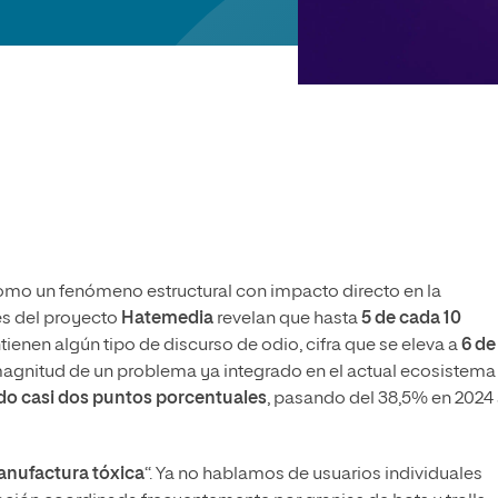
olíticas y Relaciones
Acceso universitario para
na de Movilidad
nales
mayores
nacional
mo un fenómeno estructural con impacto directo en la
es del proyecto
Hatemedia
revelan que hasta
5 de cada 10
enen algún tipo de discurso de odio, cifra que se eleva a
6 de
a magnitud de un problema ya integrado en el actual ecosistema
do casi dos puntos porcentuales
, pasando del 38,5% en 2024 
nufactura tóxica
“. Ya no hablamos de usuarios individuales