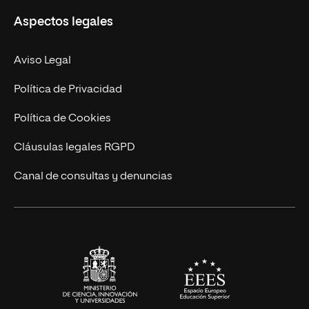
Aspectos legales
Doctorados
Facultades
Experto Universitario
Nuestro Equipo
Aviso Legal
Postgrados
Trabaja en UNIR
Política de Privacidad
Cursos Universitarios
Actualidad
Política de Cookies
UNIR Revista
Cláusulas legales RGPD
Eventos
Canal de consultas y denuncias
Alianzas corporativas
Sala de prensa
Contacto