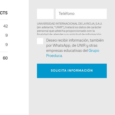
CTS
42
9
9
60