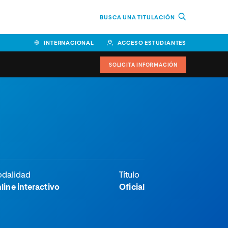
BUSCA UNA TITULACIÓN
INTERNACIONAL
ACCESO ESTUDIANTES
SOLICITA INFORMACIÓN
Facultad de Ciencias de la
Educación y Humanidades
Facultad de Ciencias de la
Salud
Facultad de Economía y
dalidad
Título
Empresa
line interactivo
Oficial
Escuela Superior de Ingeniería
y Tecnología (ESIT)
Facultad de Derecho