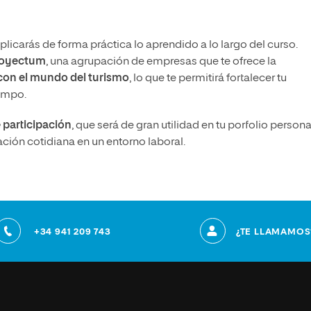
licarás de forma práctica lo aprendido a lo largo del curso.
Proyectum
, una agrupación de empresas que te ofrece la
 con el mundo del turismo
, lo que te permitirá fortalecer tu
campo.
 participación
, que será de gran utilidad en tu porfolio persona
ción cotidiana en un entorno laboral.
+34 941 209 743
¿TE LLAMAMOS