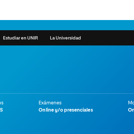
Estudiar en UNIR
La Universidad
ntas frecuentes
Órganos de Gobierno
Derecho
Cómo matricularse
Investigación
e la Salud
nocimiento de créditos
Vicerrectorados
Ciencias de la Seguridad
Becas universitarias y tasas
Plan Estratégico
ros de Exámenes
Consejo Social de UNIR
Ciencias Sociales
Requisitos de acceso a la
Sistema de Calidad
Universidad
cio de Orientación
Claustro
Artes
Futuros de la Educación
os
Exámenes
Mo
émica (SOA)
Formación bonificada
Superior
S
Online y/o presenciales
On
 y Comunicación
Nuestros Estudiantes
Humanidades
cio de Atención a las
 y Tecnología
Sala de prensa
Música
sidades Especiales
Idiomas
cio de Solicitudes