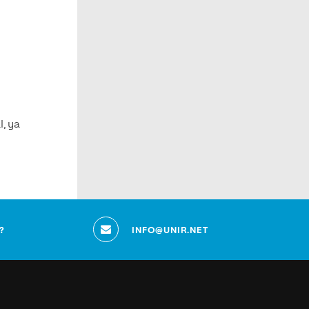
l, ya
?
INFO@UNIR.NET