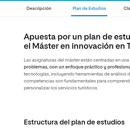
Diseño
Ingeniería y Tecnología
Ciencias P
Escuela de Humanidades
Ofici
Descripción
Plan de Estudios
Cla
Ciencias de la Salud
Diseño
Internacio
Inter
Normas de Organización y
Ciencias Sociales
Ciencias de la Salud
Funcionamiento
Humanidades
Ciencias Sociales
Apuesta por un plan de estu
Artes
Humanidades
el Máster en innovación en 
Música
Artes
Las asignaturas del máster están centradas en una
Música
problemas, con un enfoque práctico y profesiona
tecnologías, incluyendo herramientas de análisis d
competencias son fundamentales para comprender 
personalizar los servicios turísticos.
Estructura del plan de estudios