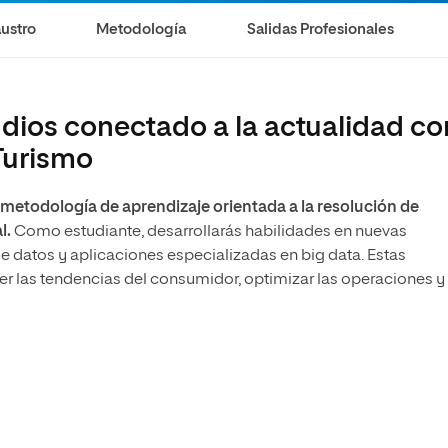
olíticas y Relaciones
Acceso universitario para
na de Movilidad
ustro
Metodología
Salidas Profesionales
nales
mayores
nacional
dios conectado a la actualidad co
Turismo
metodología de aprendizaje orientada a la resolución de
l.
Como estudiante, desarrollarás habilidades en nuevas
e datos y aplicaciones especializadas en big data. Estas
las tendencias del consumidor, optimizar las operaciones y