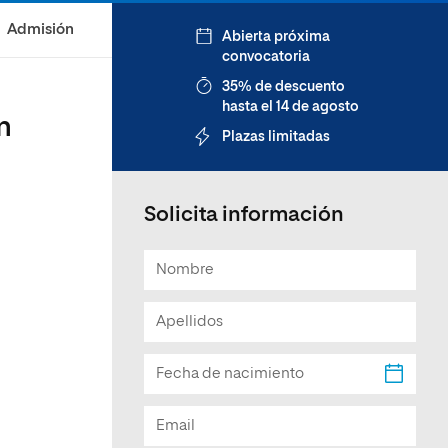
Facultad de Artes y Ciencias
Admisión
Abierta próxima
Sociales
convocatoria
Escuela de Doctorado
35% de descuento
hasta el 14 de agosto
n
Plazas limitadas
Solicita información