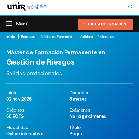
Menú
SOLICITA INFORMACIÓN
Inicio
Empresa
Máster de Formación Permanente en Gestión de Riesgos
Salidas profesionales
Máster de Formación Permanente en
Gestión de Riesgos
Salidas profesionales
Inicio
Duración
02 nov 2026
8 meses
Créditos
Exámenes
60 ECTS
No hay exámenes
Modalidad
Título
Online interactivo
Propio