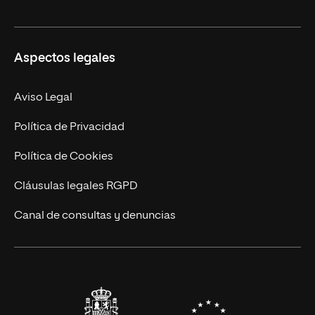
Másteres Oficiales
Másteres Propios
Misión y Valores
Aspectos legales
Doctorados
Facultades
Experto Universitario
Nuestro Equipo
Aviso Legal
Postgrados
Trabaja en UNIR
Política de Privacidad
Cursos Universitarios
Actualidad
Política de Cookies
UNIR Revista
Cláusulas legales RGPD
Eventos
Canal de consultas y denuncias
Alianzas corporativas
Sala de prensa
Contacto