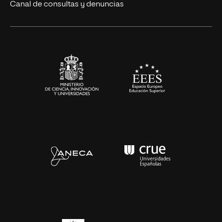
Eventos
Canal de consultas y denuncias
Alianzas corporativas
Sala de prensa
Contacto