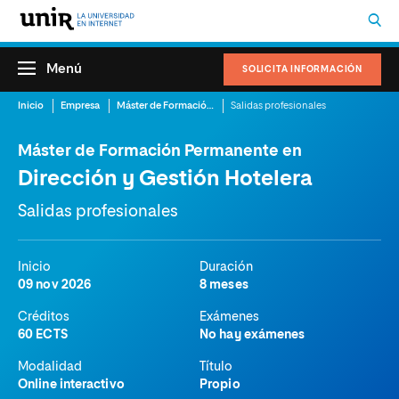
Menú
SOLICITA INFORMACIÓN
Inicio
Empresa
Máster de Formación Permanente en Dirección y Gestión Hotelera
Salidas profesionales
Máster de Formación Permanente en
Dirección y Gestión Hotelera
Salidas profesionales
Inicio
Duración
09 nov 2026
8 meses
Créditos
Exámenes
60 ECTS
No hay exámenes
Modalidad
Título
Online interactivo
Propio