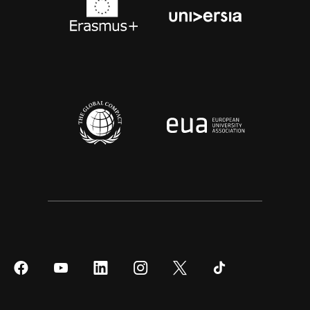
Síguenos
Síguenos
Síguenos
Síguenos
Síguenos
Síguenos
en
en
en
en
en
en
Facebook
YouTube
LinkedIn
Instagram
Twitter
Tiktok