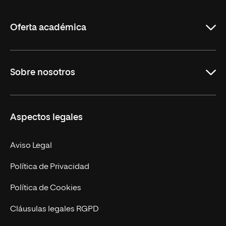
La
Rioja
Oferta académica
Grados
Sobre nosotros
Másteres Oficiales
Másteres Propios
Misión y Valores
Aspectos legales
Doctorados
Facultades
Experto Universitario
Nuestro Equipo
Aviso Legal
Postgrados
Trabaja en UNIR
Política de Privacidad
Cursos Universitarios
Actualidad
Política de Cookies
UNIR Revista
Cláusulas legales RGPD