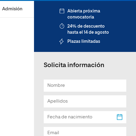
Facultad de Artes y Ciencias
Admisión
Abierta próxima
Sociales
convocatoria
Escuela de Doctorado
24% de descuento
hasta el 14 de agosto
Plazas limitadas
Solicita información