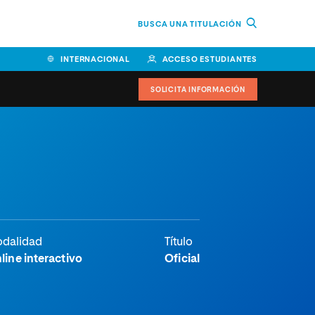
BUSCA UNA TITULACIÓN
INTERNACIONAL
ACCESO ESTUDIANTES
SOLICITA INFORMACIÓN
Facultad de Ciencias de la
Educación y Humanidades
Facultad de Ciencias de la
Salud
Facultad de Economía y
dalidad
Título
Empresa
line interactivo
Oficial
Escuela Superior de Ingeniería
y Tecnología (ESIT)
Facultad de Derecho