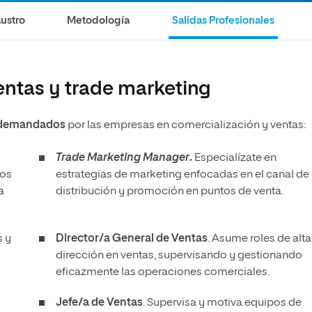
olíticas y Relaciones
Acceso universitario para
na de Movilidad
ustro
Metodología
Salidas Profesionales
nales
mayores
nacional
ventas y trade marketing
s demandados
por las empresas en comercialización y ventas:
Trade Marketing Manager
.
Especialízate en
pos
estrategias de marketing enfocadas en el canal de
a
distribución y promoción en puntos de venta.
s y
Director/a General de Ventas
. Asume roles de alta
dirección en ventas, supervisando y gestionando
eficazmente las operaciones comerciales.
Jefe/a de Ventas
. Supervisa y motiva equipos de