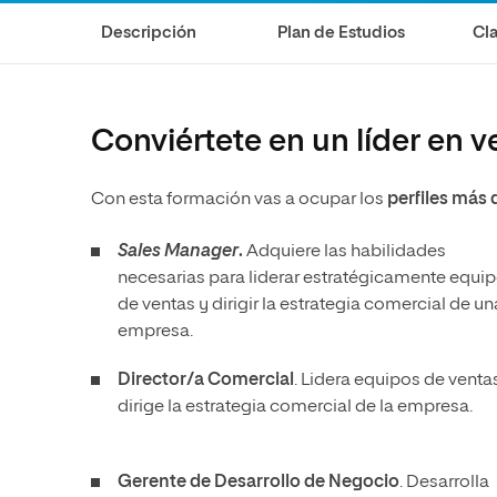
Diseño
Ingeniería y Tecnología
Ciencias P
Escuela de Humanidades
Ofici
Descripción
Plan de Estudios
Cla
Ciencias de la Salud
Diseño
Internacio
Inter
Normas de Organización y
Ciencias Sociales
Ciencias de la Salud
Funcionamiento
Humanidades
Ciencias Sociales
Conviértete en un líder en 
Artes
Humanidades
Música
Artes
Con esta formación vas a ocupar los
perfiles má
Música
Sales Manager
.
Adquiere las habilidades
necesarias para liderar estratégicamente equi
de ventas y dirigir la estrategia comercial de un
empresa.
Director/a Comercial
. Lidera equipos de venta
dirige la estrategia comercial de la empresa.
Gerente de Desarrollo de Negocio
. Desarrolla