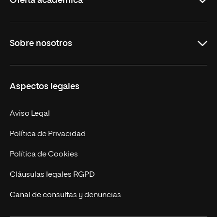
Oferta académica
Grados
Sobre nosotros
Másteres Oficiales
Másteres Propios
Misión y Valores
Aspectos legales
Doctorados
Facultades
Experto Universitario
Nuestro Equipo
Aviso Legal
Postgrados
Trabaja en UNIR
Política de Privacidad
Cursos Universitarios
Actualidad
Política de Cookies
UNIR Revista
Cláusulas legales RGPD
Eventos
Canal de consultas y denuncias
Alianzas corporativas