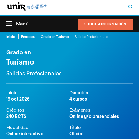
Menú
SOLICITA INFORMACIÓN
Inicio
Empresa
Grado en Turismo
Salidas Profesionales
Grado en
Turismo
Salidas Profesionales
Inicio
Duración
19 oct 2026
4 cursos
Créditos
Exámenes
240 ECTS
Online y/o presenciales
Modalidad
Título
Online interactivo
Oficial