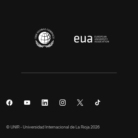
Síguenos
Síguenos
Síguenos
Síguenos
Síguenos
Síguenos
en
en
en
en
en
en
Facebook
YouTube
LinkedIn
Instagram
Twitter
Tiktok
© UNIR - Universidad Internacional de La Rioja 2026