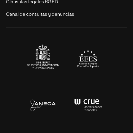
UNIR Revista
Cláusulas legales RGPD
Eventos
Canal de consultas y denuncias
Alianzas corporativas
Sala de prensa
Contacto