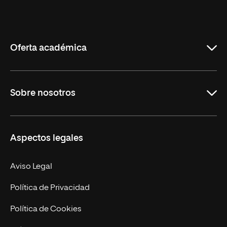
Universidad
Internacional
de
La
Rioja
Oferta académica
Grados
Sobre nosotros
Másteres Oficiales
Másteres Propios
Misión y Valores
Aspectos legales
Doctorados
Facultades
Experto Universitario
Nuestro Equipo
Aviso Legal
Postgrados
Trabaja en UNIR
Política de Privacidad
Cursos Universitarios
Actualidad
Política de Cookies