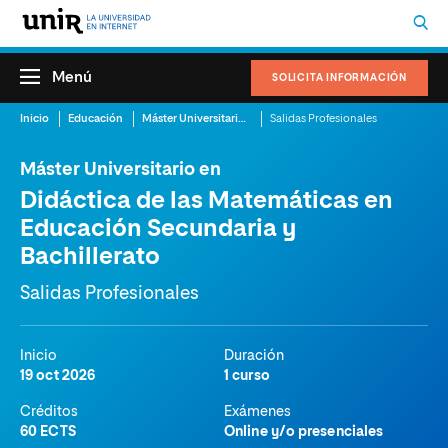
Menú
SOLICITA INFORMACIÓN
Inicio
Educación
Máster Universitario en Didáctica de las Matemáticas en Educación Secundaria y Bachillerato
Salidas Profesionales
Máster Universitario en
Didáctica de las Matemáticas en
Educación Secundaria y
Bachillerato
Salidas Profesionales
Inicio
Duración
19 oct 2026
1 curso
Créditos
Exámenes
60 ECTS
Online y/o presenciales