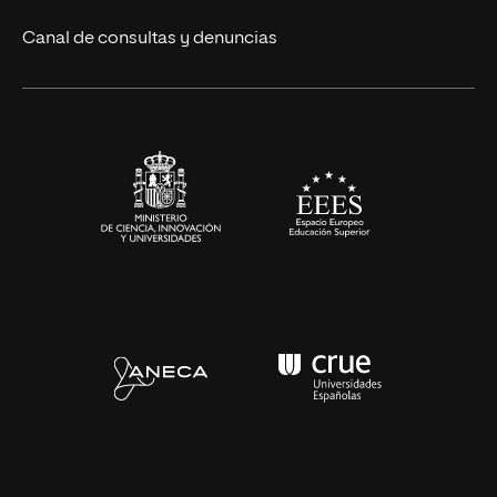
Eventos
Canal de consultas y denuncias
Alianzas corporativas
Sala de prensa
Contacto