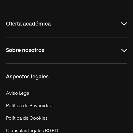
Internacional
de
La
Rioja
Oferta académica
Grados
Sobre nosotros
Másteres Oficiales
Másteres Propios
Misión y Valores
Aspectos legales
Doctorados
Facultades
Experto Universitario
Nuestro Equipo
Aviso Legal
Postgrados
Trabaja en UNIR
Política de Privacidad
Cursos Universitarios
Actualidad
Política de Cookies
UNIR Revista
Cláusulas legales RGPD