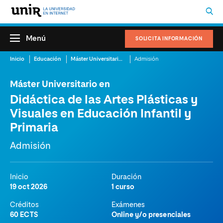
Menú
SOLICITA INFORMACIÓN
Inicio
Educación
Máster Universitario en Didáctica de las Artes Plásticas y Visuales en Educación Infantil y Primaria
Admisión
Máster Universitario en
Didáctica de las Artes Plásticas y
Visuales en Educación Infantil y
Primaria
Admisión
Inicio
Duración
19 oct 2026
1 curso
Créditos
Exámenes
60 ECTS
Online y/o presenciales