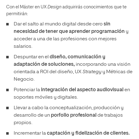
Con el Máster en UX
Design
adquirirás conocimientos que te
permitirán:
Dar el salto al mundo digital desde cero
sin
necesidad de tener que aprender programación
y
acceder a una de las profesiones con mejores
salarios.
Despuntar en el
diseño, comunicación y
adaptación de soluciones,
incorporando una visión
orientada a ROI del diseño, UX
Strategy
y Métricas de
Negocio.
Potenciar la
integración del aspecto audiovisual
en
soportes móviles y digitales.
Llevar a cabo la conceptualización, producción y
desarrollo de un
porfolio profesional
de trabajos
propios.
Incrementar la
captación y fidelización de clientes.