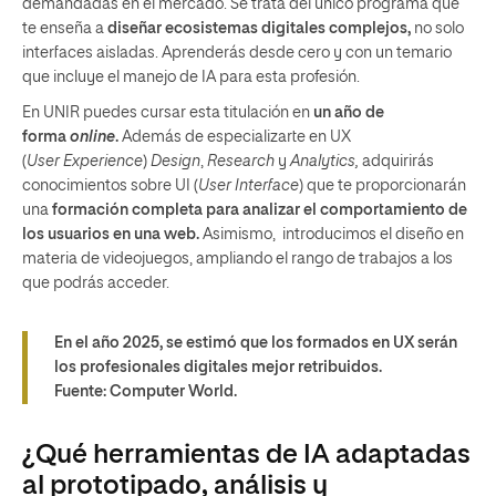
demandadas en el mercado. Se trata del único programa que
te enseña a
diseñar ecosistemas digitales complejos,
no solo
interfaces aisladas. Aprenderás desde cero y con un temario
que incluye el manejo de IA para esta profesión.
En UNIR puedes cursar esta titulación en
un año de
forma
online
.
Además de especializarte en UX
(
User Experience
)
Design
,
Research
y
Analytics,
adquirirás
conocimientos sobre UI (
User Interface
) que te proporcionarán
una
formación completa para analizar el comportamiento de
los usuarios en una web.
Asimismo, introducimos el diseño en
materia de videojuegos, ampliando el rango de trabajos a los
que podrás acceder.
En el año 2025, se estimó que los formados en UX serán
los profesionales digitales mejor retribuidos.
Fuente: Computer World.
¿Qué herramientas de IA adaptadas
al prototipado, análisis y