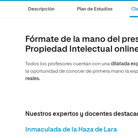
Diseño
Ingeniería y Tecnología
Ciencias P
Escuela de Humanidades
Ofici
Descripción
Plan de Estudios
Cla
Ciencias de la Salud
Diseño
Internacio
Inter
Normas de Organización y
Ciencias Sociales
Ciencias de la Salud
Funcionamiento
Humanidades
Ciencias Sociales
Fórmate de la mano del pres
Artes
Humanidades
Propiedad Intelectual onlin
Música
Artes
Todos los profesores cuentan con una
dilatada ex
Música
la oportunidad de conocer de primera mano la expe
reales.
Nuestros expertos y docentes destaca
Inmaculada de la Haza de Lara