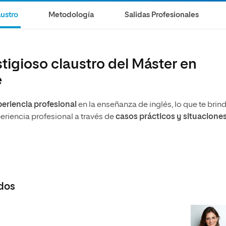
olíticas y Relaciones
Acceso universitario para
na de Movilidad
ustro
Metodología
Salidas Profesionales
nales
mayores
nacional
tigioso claustro del Máster en
e
periencia profesional
en la enseñanza de inglés, lo que te brin
riencia profesional a través de
casos prácticos y situacione
dos