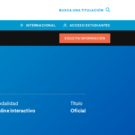
BUSCA UNA TITULACIÓN
INTERNACIONAL
ACCESO ESTUDIANTES
SOLICITA INFORMACIÓN
Facultad de Ciencias de la
Educación y Humanidades
Facultad de Ciencias de la
Salud
Facultad de Economía y
dalidad
Título
Empresa
line interactivo
Oficial
Escuela Superior de Ingeniería
y Tecnología (ESIT)
Facultad de Derecho