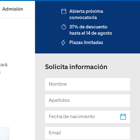
Facultad de Artes y Ciencias
Admisión
Abierta próxima
Sociales
convocatoria
Escuela de Doctorado
37% de descuento
hasta el 14 de agosto
Plazas limitadas
dará
Solicita información
s