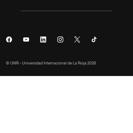
Síguenos
Síguenos
Síguenos
Síguenos
Síguenos
Síguenos
en
en
en
en
en
en
Facebook
YouTube
LinkedIn
Instagram
Twitter
Tiktok
© UNIR - Universidad Internacional de La Rioja 2026