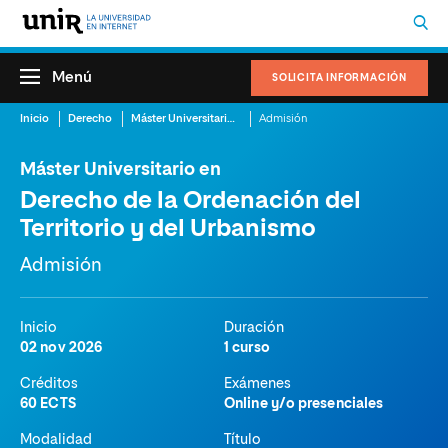
Menú
SOLICITA INFORMACIÓN
Inicio
Derecho
Máster Universitario en Derecho de la Ordenación del Territorio y del Urbanismo
Admisión
Máster Universitario en
Derecho de la Ordenación del
Territorio y del Urbanismo
Admisión
Inicio
Duración
02 nov 2026
1 curso
Créditos
Exámenes
60 ECTS
Online y/o presenciales
Modalidad
Título