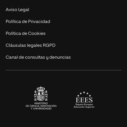
Experto Universitario
Nuestro Equipo
Aviso Legal
Postgrados
Trabaja en UNIR
Política de Privacidad
Cursos Universitarios
Actualidad
Política de Cookies
UNIR Revista
Cláusulas legales RGPD
Eventos
Canal de consultas y denuncias
Alianzas corporativas
Sala de prensa
Contacto