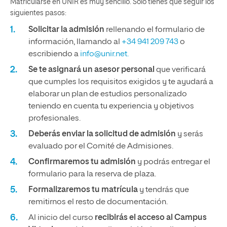
Matricularse en UNIR es muy sencillo. Solo tienes que seguir los
siguientes pasos:
Solicitar la admisión
rellenando el formulario de
información, llamando al
+34 941 209 743
o
escribiendo a
info@unir.net.
Se te asignará un asesor personal
que verificará
que cumples los requisitos exigidos y te ayudará a
elaborar un plan de estudios personalizado
teniendo en cuenta tu experiencia y objetivos
profesionales.
Deberás enviar la solicitud de admisión
y serás
evaluado por el Comité de Admisiones.
Confirmaremos tu admisión
y podrás entregar el
formulario para la reserva de plaza.
Formalizaremos tu matrícula
y tendrás que
remitirnos el resto de documentación.
Al inicio del curso
recibirás el acceso al Campus