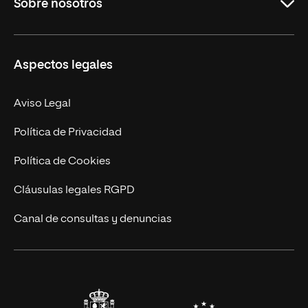
Sobre nosotros
Másteres Oficiales
Másteres Propios
Misión y Valores
Aspectos legales
Doctorados
Facultades
Experto Universitario
Nuestro Equipo
Aviso Legal
Postgrados
Trabaja en UNIR
Política de Privacidad
Cursos Universitarios
Actualidad
Política de Cookies
UNIR Revista
Cláusulas legales RGPD
Eventos
Canal de consultas y denuncias
Alianzas corporativas
Sala de prensa
Contacto