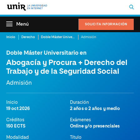
Menú
SOLICITA INFORMACIÓN
Inicio
Derecho
Doble Máster Universitario en Abogacía y Procura + Derecho del Trabajo y de la Seguridad Social
Admisión
Doble Máster Universitario en
Abogacía y Procura + Derecho del
Trabajo y de la Seguridad Social
Admisión
Inicio
Duración
19 oct 2026
2 años o 2 años y medio
Créditos
Exámenes
150 ECTS
Online y/o presenciales
Modalidad
Título