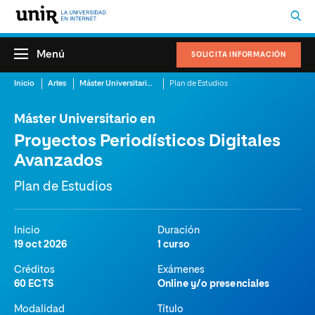
Menú
SOLICITA INFORMACIÓN
Inicio
Artes
Máster Universitario en Proyectos Periodísticos Digitales Avanzados
Plan de Estudios
Máster Universitario en
Proyectos Periodísticos Digitales
Avanzados
Plan de Estudios
Inicio
Duración
19 oct 2026
1 curso
Créditos
Exámenes
60 ECTS
Online y/o presenciales
Modalidad
Título