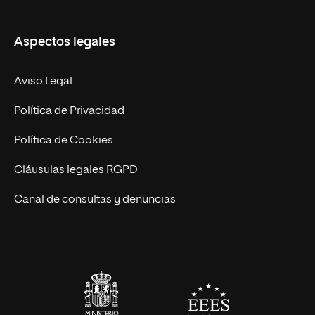
Másteres Propios
Misión y Valores
Aspectos legales
Doctorados
Facultades
Experto Universitario
Nuestro Equipo
Aviso Legal
Postgrados
Trabaja en UNIR
Política de Privacidad
Cursos Universitarios
Actualidad
Política de Cookies
UNIR Revista
Cláusulas legales RGPD
Eventos
Canal de consultas y denuncias
Alianzas corporativas
Sala de prensa
Contacto