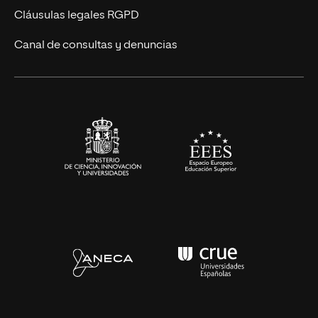
UNIR Revista
Cláusulas legales RGPD
Eventos
Canal de consultas y denuncias
Alianzas corporativas
Sala de prensa
Contacto