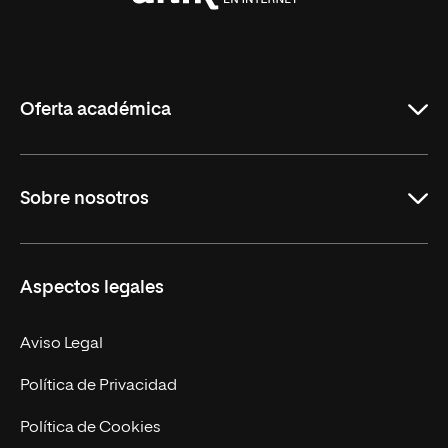
Universidad
Internacional
de
La
Rioja
Oferta académica
Grados
Sobre nosotros
Másteres Oficiales
Másteres Propios
Misión y Valores
Aspectos legales
Doctorados
Facultades
Experto Universitario
Nuestro Equipo
Aviso Legal
Postgrados
Trabaja en UNIR
Política de Privacidad
Cursos Universitarios
Actualidad
Política de Cookies