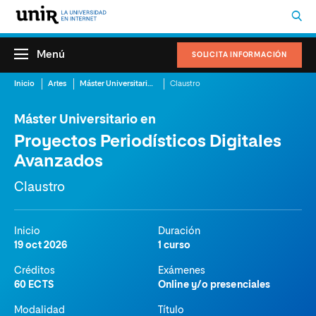
Menú
SOLICITA INFORMACIÓN
Inicio
Artes
Máster Universitario en Proyectos Periodísticos Digitales Avanzados
Claustro
Máster Universitario en
Proyectos Periodísticos Digitales
Avanzados
Claustro
Inicio
Duración
19 oct 2026
1 curso
Créditos
Exámenes
60 ECTS
Online y/o presenciales
Modalidad
Título