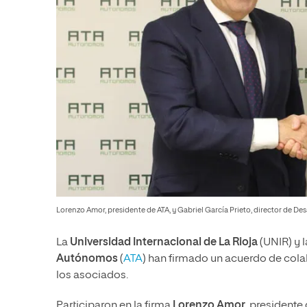
Lorenzo Amor, presidente de ATA, y Gabriel García Prieto, director de De
La
Universidad Internacional de La Rioja
(UNIR) y 
Autónomos
(
ATA
) han firmado un acuerdo de cola
los asociados.
Participaron en la firma
Lorenzo Amor
, presidente