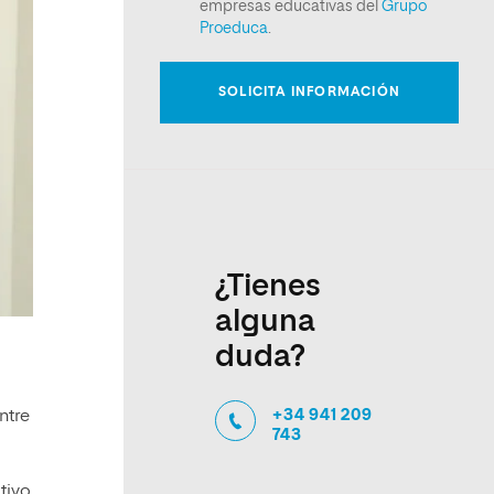
¿Tienes
alguna
duda?
+34 941 209
ntre
743
tivo