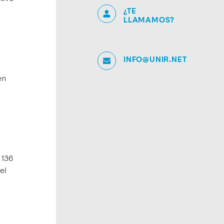
¿TE
LLAMAMOS?
INFO@UNIR.NET
en
 136
el