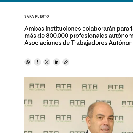
Diseño
Ingeniería y Tecnología
Ciencias P
Escuela de Humanidades
Ofici
Ciencias de la Salud
Diseño
Internacio
Inter
SARA PUERTO
Normas de Organización y
Ciencias Sociales
Ciencias de la Salud
Funcionamiento
Ambas instituciones colaborarán para fac
Humanidades
Ciencias Sociales
más de 800.000 profesionales autónom
Asociaciones de Trabajadores Autónomo
Artes
Humanidades
Música
Artes
Música