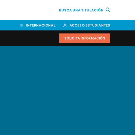
BUSCA UNA TITULACIÓN
INTERNACIONAL
ACCESO ESTUDIANTES
SOLICITA INFORMACIÓN
Facultad de Ciencias de la
Educación y Humanidades
Facultad de Ciencias de la
Salud
Facultad de Economía y
Empresa
Escuela Superior de Ingeniería
y Tecnología (ESIT)
Facultad de Derecho