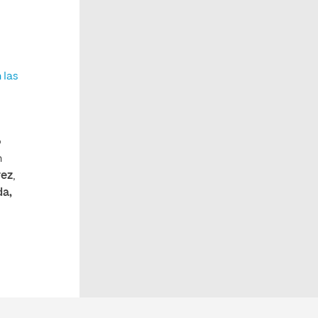
 las
o
n
rez
,
da,