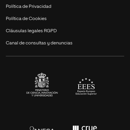
Postgrados
Trabaja en UNIR
Política de Privacidad
Cursos Universitarios
Actualidad
Política de Cookies
UNIR Revista
Cláusulas legales RGPD
Eventos
Canal de consultas y denuncias
Alianzas corporativas
Sala de prensa
Contacto