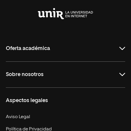
Universidad
Internacional
de
La
Rioja
Oferta académica
Grados
Sobre nosotros
Másteres Oficiales
Másteres Propios
Misión y Valores
Aspectos legales
Doctorados
Facultades
Experto Universitario
Nuestro Equipo
Aviso Legal
Postgrados
Trabaja en UNIR
Política de Privacidad