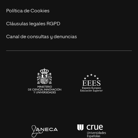
Cursos Universitarios
Actualidad
Política de Cookies
UNIR Revista
Cláusulas legales RGPD
Eventos
Canal de consultas y denuncias
Alianzas corporativas
Sala de prensa
Contacto