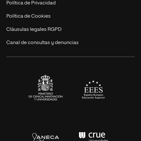
Trabaja en UNIR
Política de Privacidad
Cursos Universitarios
Actualidad
Política de Cookies
UNIR Revista
Cláusulas legales RGPD
Eventos
Canal de consultas y denuncias
Alianzas corporativas
Sala de prensa
Contacto