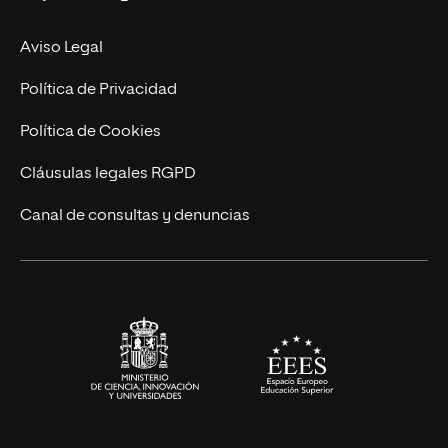
Facultades
Experto Universitario
Nuestro Equipo
Aviso Legal
Postgrados
Trabaja en UNIR
Política de Privacidad
Cursos Universitarios
Actualidad
Política de Cookies
UNIR Revista
Cláusulas legales RGPD
Eventos
Canal de consultas y denuncias
Alianzas corporativas
Sala de prensa
Contacto