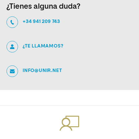
¿Tienes alguna duda?
+34 941 209 743
¿TE LLAMAMOS?
INFO@UNIR.NET