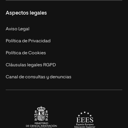
Másteres Propios
Misión y Valores
Aspectos legales
Doctorados
Facultades
Experto Universitario
Nuestro Equipo
Aviso Legal
Postgrados
Trabaja en UNIR
Política de Privacidad
Cursos Universitarios
Actualidad
Política de Cookies
UNIR Revista
Cláusulas legales RGPD
Eventos
Canal de consultas y denuncias
Alianzas corporativas
Sala de prensa
Contacto