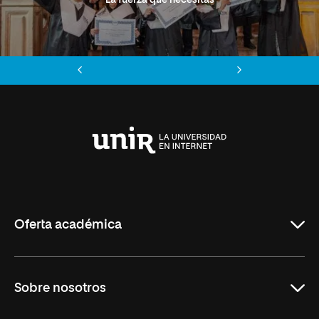
Anterior
Siguiente
Universidad
Internacional
de
La
Rioja
Oferta académica
Grados
Sobre nosotros
Másteres Oficiales