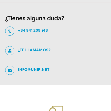
¿Tienes alguna duda?
+34 941 209 743
¿TE LLAMAMOS?
INFO@UNIR.NET