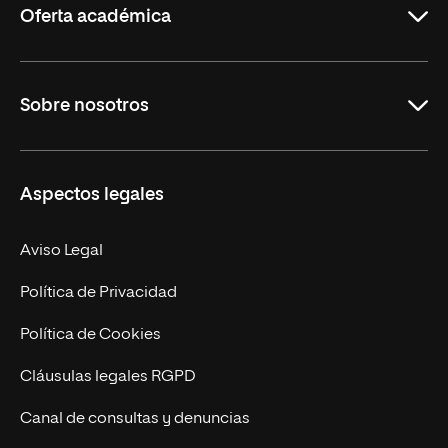
Oferta académica
Grados
Sobre nosotros
Másteres Oficiales
Másteres Propios
Misión y Valores
Aspectos legales
Doctorados
Facultades
Experto Universitario
Nuestro Equipo
Aviso Legal
Postgrados
Trabaja en UNIR
Política de Privacidad
Cursos Universitarios
Actualidad
Política de Cookies
UNIR Revista
Cláusulas legales RGPD
Eventos
Canal de consultas y denuncias