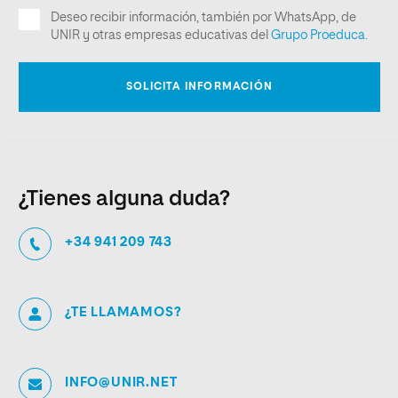
¿Tienes alguna duda?
+34 941 209 743
¿TE LLAMAMOS?
INFO@UNIR.NET