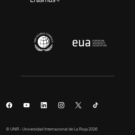
Síguenos
Síguenos
Síguenos
Síguenos
Síguenos
Síguenos
en
en
en
en
en
en
Facebook
YouTube
LinkedIn
Instagram
Twitter
Tiktok
© UNIR - Universidad Internacional de La Rioja 2026