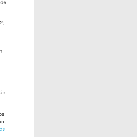
 de
P’
:
n
ión
os
án
os