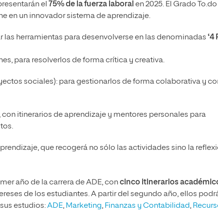
presentarán el
75% de la fuerza laboral
en 2025. El Grado To.do
ne en un innovador sistema de aprendizaje.
ar las herramientas para desenvolverse en las denominadas
‘4 
s, para resolverlos de forma crítica y creativa.
ctos sociales): para gestionarlos de forma colaborativa y co
 con itinerarios de aprendizaje y mentores personales para
tos.
rendizaje, que recogerá no sólo las actividades sino la reflex
rimer año de la carrera de ADE, con
cinco itinerarios académic
ereses de los estudiantes. A partir del segundo año, ellos podr
 sus estudios:
ADE
,
Marketing
,
Finanzas y Contabilidad
,
Recurs