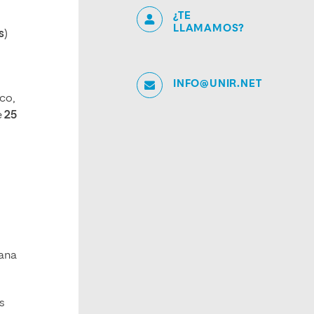
¿TE
LLAMAMOS?
s
)
INFO@UNIR.NET
co,
e
25
cana
s