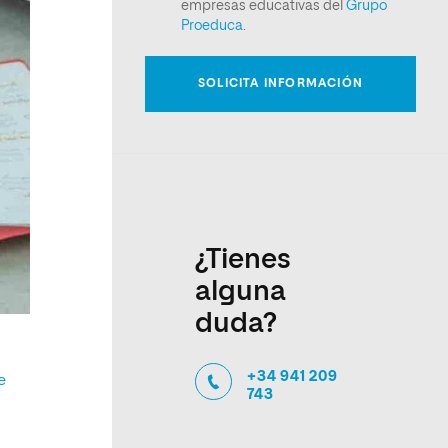
¿Tienes
alguna
duda?
+34 941 209
e
743