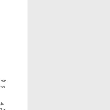
drán
tas
 de
“La