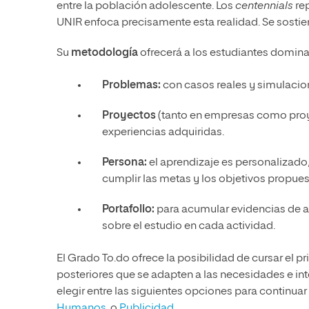
entre la población adolescente. Los
centennials
re
UNIR enfoca precisamente esta realidad. Se sostie
Su
metodología
ofrecerá a los estudiantes domin
Problemas:
con casos reales y simulacione
Proyectos
(tanto en empresas como proye
experiencias adquiridas.
Persona:
el aprendizaje es personalizado,
cumplir las metas y los objetivos propues
Portafolio:
para acumular evidencias de ap
sobre el estudio en cada actividad.
El Grado To.do ofrece la posibilidad de cursar el p
posteriores que se adapten a las necesidades e int
elegir entre las siguientes opciones para continuar
Humanos
, o
Publicidad
.