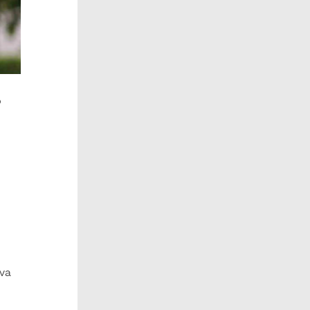
o
Eva