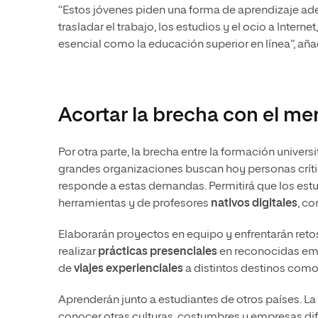
“Estos jóvenes piden una forma de aprendizaje a
trasladar el trabajo, los estudios y el ocio a Inter
esencial como la educación superior en línea”, aña
Acortar la brecha con el me
Por otra parte, la brecha entre la formación univer
grandes organizaciones buscan hoy personas crít
responde a estas demandas. Permitirá que los estu
herramientas y de profesores
nativos digitales
, co
Elaborarán proyectos en equipo y enfrentarán reto
realizar
prácticas presenciales
en reconocidas empr
de
viajes experienciales
a distintos destinos como
Aprenderán junto a estudiantes de otros países. La
conocer otras culturas, costumbres y empresas dif