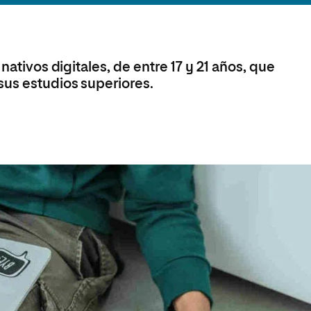
olíticas y Relaciones
Acceso universitario para
na de Movilidad
nales
mayores
nacional
nativos digitales, de entre 17 y 21 años, que
us estudios superiores.