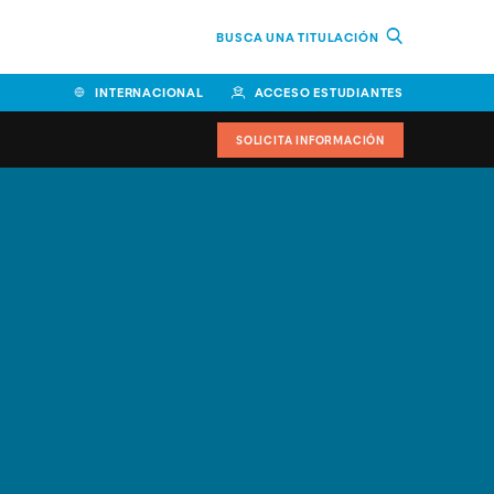
BUSCA UNA TITULACIÓN
INTERNACIONAL
ACCESO ESTUDIANTES
SOLICITA INFORMACIÓN
Facultad de Ciencias de la
Educación y Humanidades
Facultad de Ciencias de la
Salud
Facultad de Economía y
Empresa
Escuela Superior de Ingeniería
y Tecnología (ESIT)
Facultad de Derecho