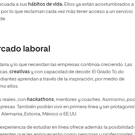
decuada a sus
hábitos de vida.
Ellos ya están acostumbrados a
net, por lo que reclaman cada vez más tener acceso a un servicio
de.
rcado laboral
sitaria y lo que necesitan las empresas continúa creciendo. Las
icas,
creativas
y con capacidad de decidir. El Grado To.do
diantes aprendan a través de la inspiración, por medio de
mo ellos.
s reales, con
hackathons
, mentores y coaches. Asimismo, po
esas. También podrán vivir en primera línea y ser protagonis
 Alemania, Estonia, México o EE.UU.
 experiencia de estudiar en línea ofrece además la posibilidad
erentes que les enriquecerán como personas y profesionales. 