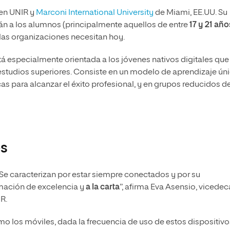
 en UNIR y
Marconi International University
de Miami, EE.UU. Su
rán a los alumnos (principalmente aquellos de entre
17 y 21 año
 las organizaciones necesitan hoy.
á especialmente orientada a los jóvenes nativos digitales que
estudios superiores. Consiste en un modelo de aprendizaje úni
 para alcanzar el éxito profesional, y en grupos reducidos d
es
s. Se caracterizan por estar siempre conectados y por su
mación de excelencia y
a la carta
”, afirma Eva Asensio, vicede
R.
 los móviles, dada la frecuencia de uso de estos dispositivo