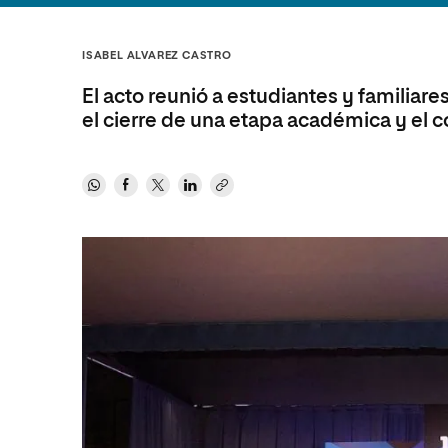
Diseño
Ingeniería y Tecnología
Ciencias P
Escuela de Humanidades
Ofici
Ciencias de la Salud
Diseño
Internacio
Inter
ISABEL ALVAREZ CASTRO
Normas de Organización y
Ciencias Sociales
Ciencias de la Salud
Funcionamiento
El acto reunió a estudiantes y familia
Humanidades
Ciencias Sociales
el cierre de una etapa académica y el 
Artes
Humanidades
Música
Artes
Música