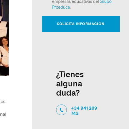
¿Tienes
alguna
duda?
tes.
+34 941 209
743
nal