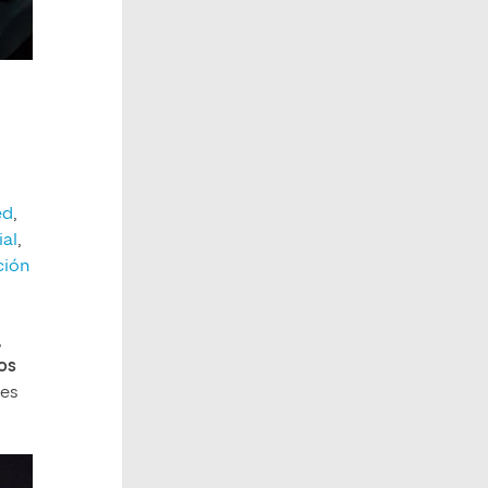
ed
,
ial
,
ión
,
os
les