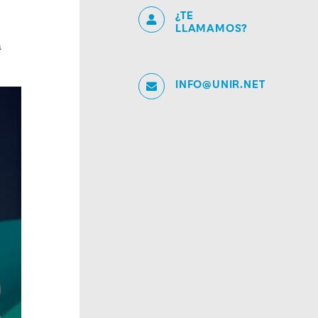
¿TE
LLAMAMOS?
a
INFO@UNIR.NET