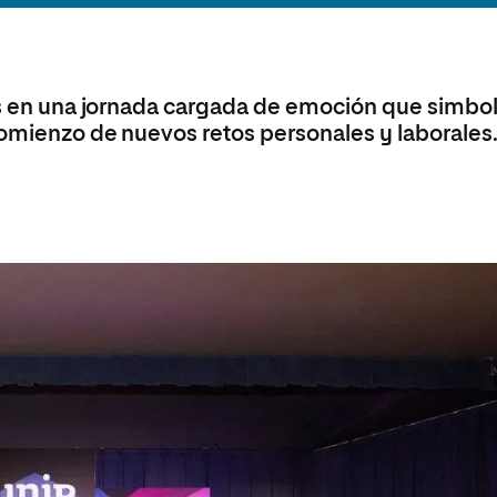
olíticas y Relaciones
Acceso universitario para
na de Movilidad
nales
mayores
nacional
res en una jornada cargada de emoción que simbol
comienzo de nuevos retos personales y laborales