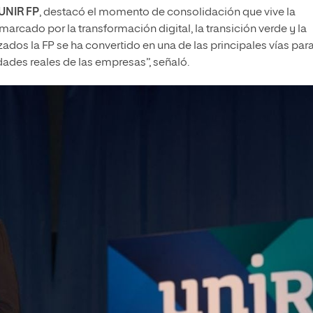
UNIR FP
, destacó el momento de consolidación que vive la
arcado por la transformación digital, la transición verde y la
ados la FP se ha convertido en una de las principales vías par
dades reales de las empresas”, señaló.