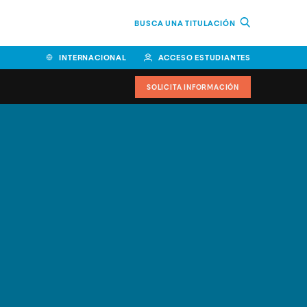
BUSCA UNA TITULACIÓN
INTERNACIONAL
ACCESO ESTUDIANTES
SOLICITA INFORMACIÓN
Facultad de Ciencias de la
Educación y Humanidades
Facultad de Ciencias de la
Salud
Facultad de Economía y
Empresa
Escuela Superior de Ingeniería
y Tecnología (ESIT)
Facultad de Derecho