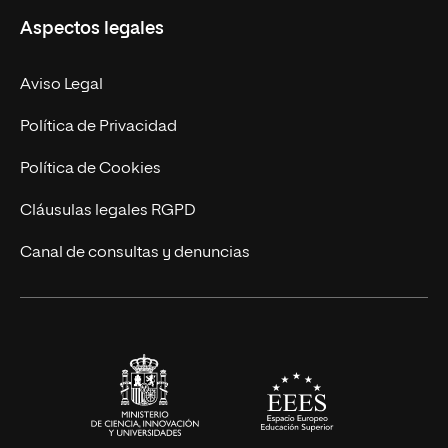
Aspectos legales
Doctorados
Facultades
Experto Universitario
Nuestro Equipo
Aviso Legal
Postgrados
Trabaja en UNIR
Política de Privacidad
Cursos Universitarios
Actualidad
Política de Cookies
UNIR Revista
Cláusulas legales RGPD
Eventos
Canal de consultas y denuncias
Alianzas corporativas
Sala de prensa
Contacto