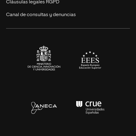
UNIR Revista
Cláusulas legales RGPD
Eventos
Canal de consultas y denuncias
Alianzas corporativas
Sala de prensa
Contacto