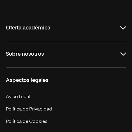
Universidad
Internacional
de
La
Rioja
Oferta académica
Grados
Sobre nosotros
Másteres Oficiales
Másteres Propios
Misión y Valores
Aspectos legales
Doctorados
Facultades
Experto Universitario
Nuestro Equipo
Aviso Legal
Postgrados
Trabaja en UNIR
Política de Privacidad
Cursos Universitarios
Actualidad
Política de Cookies