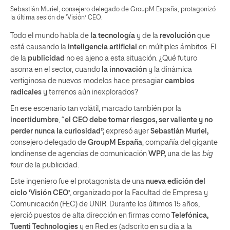
Sebastián Muriel, consejero delegado de GroupM España, protagonizó
la última sesión de ‘Visión’ CEO.
Todo el mundo habla de
la tecnología
y de la
revolución
que
está causando la
inteligencia artificial
en múltiples ámbitos. El
de la
publicidad
no es ajeno a esta situación. ¿Qué futuro
asoma en el sector, cuando
la innovación
y la dinámica
vertiginosa de nuevos modelos hace presagiar
cambios
radicales
y terrenos aún inexplorados?
En ese escenario tan volátil, marcado también por la
incertidumbre
, “
el CEO debe tomar riesgos, ser valiente y no
perder nunca la curiosidad”,
expresó ayer
Sebastián Muriel,
consejero delegado de
GroupM España
, compañía del gigante
londinense de agencias de comunicación
WPP,
una de las
big
four
de la publicidad.
Este ingeniero fue el protagonista de una
nueva edición del
ciclo ‘Visión CEO’
, organizado por la Facultad de Empresa y
Comunicación (FEC) de UNIR. Durante los últimos 15 años,
ejerció puestos de alta dirección en firmas como
Telefónica,
Tuenti Technologies
y en Red.es (adscrito en su día a la