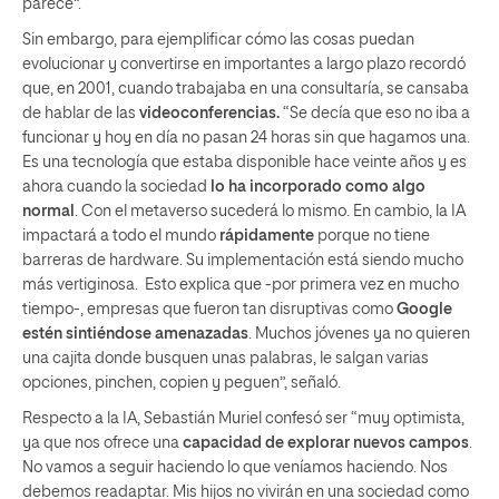
parece”.
Sin embargo, para ejemplificar cómo las cosas puedan
evolucionar y convertirse en importantes a largo plazo recordó
que, en 2001, cuando trabajaba en una consultaría, se cansaba
de hablar de las
videoconferencias.
“Se decía que eso no iba a
funcionar y hoy en día no pasan 24 horas sin que hagamos una.
Es una tecnología que estaba disponible hace veinte años y es
ahora cuando la sociedad
lo ha incorporado como algo
normal
. Con el metaverso sucederá lo mismo. En cambio, la IA
impactará a todo el mundo
rápidamente
porque no tiene
barreras de hardware. Su implementación está siendo mucho
más vertiginosa. Esto explica que -por primera vez en mucho
tiempo-, empresas que fueron tan disruptivas como
Google
estén sintiéndose amenazadas
. Muchos jóvenes ya no quieren
una cajita donde busquen unas palabras, le salgan varias
opciones, pinchen, copien y peguen”, señaló.
Respecto a la IA, Sebastián Muriel confesó ser “muy optimista,
ya que nos ofrece una
capacidad de explorar nuevos campos
.
No vamos a seguir haciendo lo que veníamos haciendo. Nos
debemos readaptar. Mis hijos no vivirán en una sociedad como