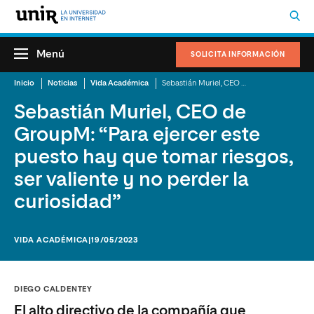
Menú
SOLICITA INFORMACIÓN
Inicio
Noticias
Vida Académica
Sebastián Muriel, CEO de GroupM: “Para ejercer este puesto hay que tomar riesgos, ser valiente y no perder la curiosidad”
Sebastián Muriel, CEO de
GroupM: “Para ejercer este
puesto hay que tomar riesgos,
ser valiente y no perder la
curiosidad”
VIDA ACADÉMICA
|19/05/2023
DIEGO CALDENTEY
El alto directivo de la compañía que