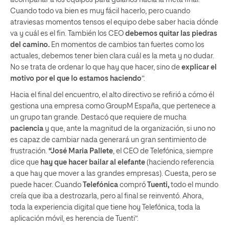
acompañar a los equipos para guiarlos hacia la meta final.
Cuando todo va bien es muy fácil hacerlo, pero cuando
atraviesas momentos tensos el equipo debe saber hacia dónde
va y cuál es el fin. También los CEO
debemos quitar las piedras
del camino.
En momentos de cambios tan fuertes como los
actuales, debemos tener bien clara cuál es la meta y no dudar.
No se trata de ordenar lo que hay que hacer, sino de
explicar el
motivo por el que lo estamos haciendo
”.
Hacia el final del encuentro, el alto directivo se refirió a cómo él
gestiona una empresa como GroupM España, que pertenece a
un grupo tan grande. Destacó que requiere de mucha
paciencia
y que, ante la magnitud de la organización, si uno no
es capaz de cambiar nada generará un gran sentimiento de
frustración.
“José Maria Pallete
, el CEO de Telefónica, siempre
dice que
hay que hacer bailar al elefante
(haciendo referencia
a que hay que mover a las grandes empresas). Cuesta, pero se
puede hacer. Cuando
Telefónica
compró
Tuenti,
todo el mundo
creía que iba a destrozarla, pero al final se reinventó. Ahora,
toda la experiencia digital que tiene hoy Telefónica, toda la
aplicación móvil, es herencia de Tuenti”.