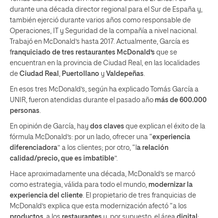
durante una década director regional para el Sur de España y,
también ejerció durante varios años como responsable de
Operaciones, IT y Seguridad de la compañía a nivel nacional.
Trabajó en McDonald’s hasta 2017. Actualmente, García es
f
ranquiciado de tres restaurantes McDonald’s
que se
encuentran en la provincia de Ciudad Real, en las localidades
de
Ciudad Real
,
Puertollano
y
Valdepeñas
.
En esos tres McDonald’s, según ha explicado Tomás García a
UNIR, fueron atendidas durante el pasado año
más de 600.000
personas
.
En opinión de García, hay
dos claves
que explican el éxito de la
fórmula McDonald’s: por un lado, ofrecer una “
experiencia
diferenciadora
” a los clientes; por otro, “l
a relación
calidad/precio, que es imbatible
”.
Hace aproximadamente una década, McDonald’s se marcó
como estrategia, válida para todo el mundo,
modernizar la
experiencia del cliente
. El propietario de tres franquicias de
McDonald’s explica que esta modernización afectó “a los
productos
, a los
restaurantes
y, por supuesto, el área
digital
: