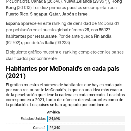
McDonald’s),
Canadá
(26.340),
Nueva Zelanda
(29.957) y
Hong
Kong
(30.013). Los diez primeros puestos se completan con
Puerto Rico
,
Singapur
,
Qatar
,
Japón
e
Israel
.
España
aparece en este ranking de densidad de McDonald’s
por población en el puesto global número
29
, con
85.127
habitantes por restaurante
. Por delante queda
Finlandia
(82.702) y por detrás
Italia
(93.233).
El siguiente gráfico muestra el ranking completo con los países
clasificados por continente: