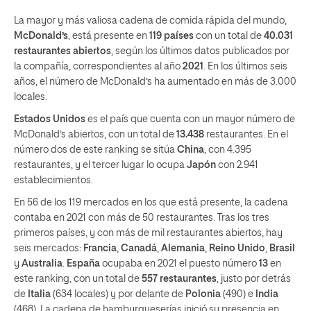
La mayor y más valiosa cadena de comida rápida del mundo,
McDonald’s
, está presente en
119 países
con un total de
40.031
restaurantes abiertos
, según los últimos datos publicados por
la compañía, correspondientes al año
2021
. En los últimos seis
años, el número de McDonald’s ha aumentado en más de 3.000
locales.
Estados Unidos
es el país que cuenta con un mayor número de
McDonald’s abiertos, con un total de
13.438
restaurantes. En el
número dos de este ranking se sitúa
China
, con 4.395
restaurantes, y el tercer lugar lo ocupa
Japón
con 2.941
establecimientos.
En 56 de los 119 mercados en los que está presente, la cadena
contaba en 2021 con más de 50 restaurantes. Tras los tres
primeros países, y con más de mil restaurantes abiertos, hay
seis mercados:
Francia
,
Canadá
,
Alemania
,
Reino Unido
,
Brasil
y
Australia
.
España
ocupaba en 2021 el puesto número
13
en
este ranking, con un total de
557 restaurantes
, justo por detrás
de
Italia
(634 locales) y por delante de
Polonia
(490) e
India
(468). La cadena de hamburgueserías inició su presencia en