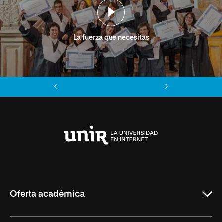
La fuerza que necesitas
Anterior
Siguiente
Universidad
Internacional
de
La
Rioja
Oferta académica
Grados