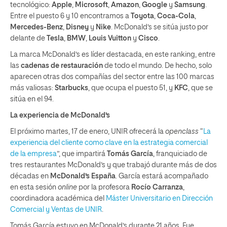
tecnológico:
Apple
,
Microsoft
,
Amazon
,
Google
y
Samsung
.
Entre el puesto 6 y 10 encontramos a
Toyota
,
Coca-Cola
,
Mercedes-Benz
,
Disney
y
Nike
. McDonald’s se sitúa justo por
delante de
Tesla
,
BMW
,
Louis Vuitton
y
Cisco
.
La marca McDonald’s es líder destacada, en este ranking, entre
las
cadenas de restauración
de todo el mundo. De hecho, solo
aparecen otras dos compañías del sector entre las 100 marcas
más valiosas:
Starbucks
, que ocupa el puesto 51, y
KFC
, que se
sitúa en el 94.
La experiencia de McDonald’s
El próximo martes, 17 de enero, UNIR ofrecerá la
openclass
“
La
experiencia del cliente como clave en la estrategia comercial
de la empresa
”, que impartirá
Tomás García
, franquiciado de
tres restaurantes McDonald’s y que trabajó durante más de dos
décadas en
McDonald’s España
. García estará acompañado
en esta sesión
online
por la profesora
Rocío Carranza
,
coordinadora académica del
Máster Universitario en Dirección
Comercial y Ventas de UNIR
.
Tomás García estuvo en McDonald’s durante 21 años. Fue