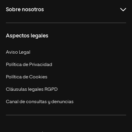
Sobre nosotros
Másteres Oficiales
Másteres Propios
Misión y Valores
Aspectos legales
Doctorados
Facultades
Experto Universitario
Nuestro Equipo
Aviso Legal
Postgrados
Trabaja en UNIR
Política de Privacidad
Cursos Universitarios
Actualidad
Política de Cookies
UNIR Revista
Cláusulas legales RGPD
Eventos
Canal de consultas y denuncias
Alianzas corporativas
Sala de prensa