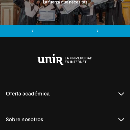
La fuerza que necesitas
Anterior
Siguiente
Universidad
Internacional
de
La
Rioja
Oferta académica
Grados
Sobre nosotros
Másteres Oficiales