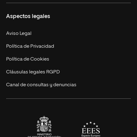
Másteres Propios
Misión y Valores
Aspectos legales
Doctorados
Facultades
Experto Universitario
Nuestro Equipo
Aviso Legal
Postgrados
Trabaja en UNIR
Política de Privacidad
Cursos Universitarios
Actualidad
Política de Cookies
UNIR Revista
Cláusulas legales RGPD
Eventos
Canal de consultas y denuncias
Alianzas corporativas
Sala de prensa
Contacto