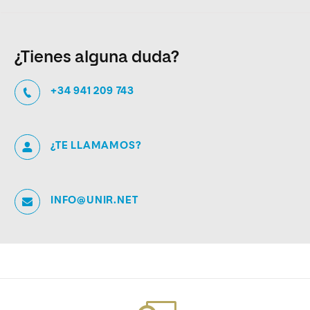
¿Tienes alguna duda?
+34 941 209 743
¿TE LLAMAMOS?
INFO@UNIR.NET