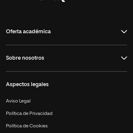
Universidad
Internacional
de
La
Rioja
Oferta académica
Grados
Sobre nosotros
Másteres Oficiales
Másteres Propios
Misión y Valores
Aspectos legales
Doctorados
Facultades
Experto Universitario
Nuestro Equipo
Aviso Legal
Postgrados
Trabaja en UNIR
Política de Privacidad
Cursos Universitarios
Actualidad
Política de Cookies