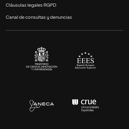
UNIR Revista
Cláusulas legales RGPD
Eventos
Canal de consultas y denuncias
Alianzas corporativas
Sala de prensa
Contacto