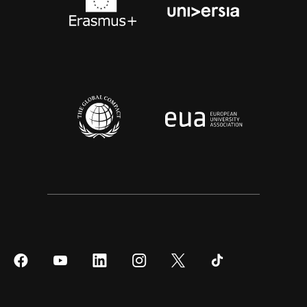
Síguenos
Síguenos
Síguenos
Síguenos
Síguenos
Síguenos
en
en
en
en
en
en
Facebook
YouTube
LinkedIn
Instagram
Twitter
Tiktok