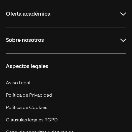
La
Rioja
Oferta académica
Grados
Sobre nosotros
Másteres Oficiales
Másteres Propios
Misión y Valores
Aspectos legales
Doctorados
Facultades
Experto Universitario
Nuestro Equipo
Aviso Legal
Postgrados
Trabaja en UNIR
Política de Privacidad
Cursos Universitarios
Actualidad
Política de Cookies
UNIR Revista
Cláusulas legales RGPD
Eventos