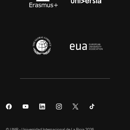
Síguenos
Síguenos
Síguenos
Síguenos
Síguenos
Síguenos
en
en
en
en
en
en
Facebook
YouTube
LinkedIn
Instagram
Twitter
Tiktok
© UNIR - Universidad Internacional de La Rioja 2026