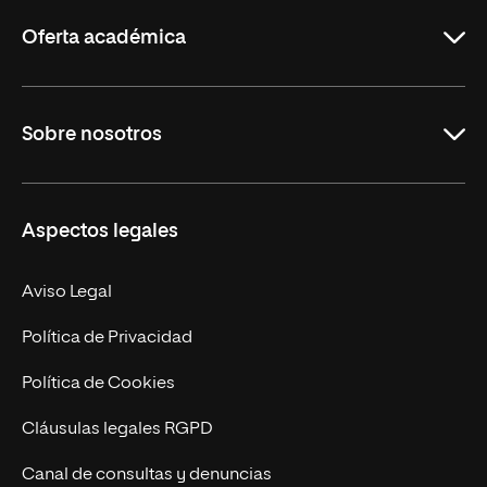
Rioja
Oferta académica
Grados
Sobre nosotros
Másteres Oficiales
Másteres Propios
Misión y Valores
Aspectos legales
Doctorados
Facultades
Experto Universitario
Nuestro Equipo
Aviso Legal
Postgrados
Trabaja en UNIR
Política de Privacidad
Cursos Universitarios
Actualidad
Política de Cookies
UNIR Revista
Cláusulas legales RGPD
Eventos
Canal de consultas y denuncias