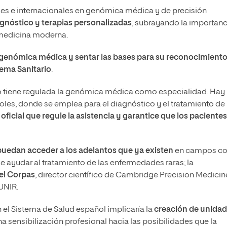
ales e internacionales en genómica médica y de precisión
agnóstico y terapias personalizadas
, subrayando la importanc
 medicina moderna.
la genómica médica y sentar las bases para su reconocimient
tema Sanitario
.
no tiene regulada la genómica médica como especialidad. Hay
les, donde se emplea para el diagnóstico y el tratamiento de
ficial que regule la asistencia y garantice que los pacientes
uedan acceder a los adelantos que ya existen
en campos c
e ayudar al tratamiento de las enfermedades raras; la
l Corpas
, director científico de Cambridge Precision Medicin
UNIR.
l Sistema de Salud español implicaría la
creación de unida
na sensibilización profesional hacia las posibilidades que la