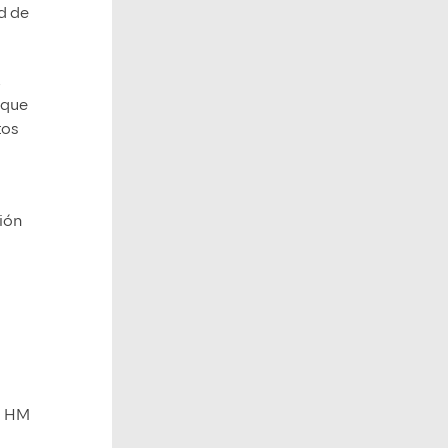
d de
.
 que
tos
ción
ad HM