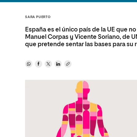
Diseño
Ingeniería y Tecnología
Ciencias P
Escuela de Humanidades
Ofici
Ciencias de la Salud
Diseño
Internacio
Inter
SARA PUERTO
Normas de Organización y
Ciencias Sociales
Ciencias de la Salud
Funcionamiento
España es el único país de la UE que no
Humanidades
Ciencias Sociales
Manuel Corpas y Vicente Soriano, de UN
que pretende sentar las bases para su r
Artes
Humanidades
Música
Artes
Música