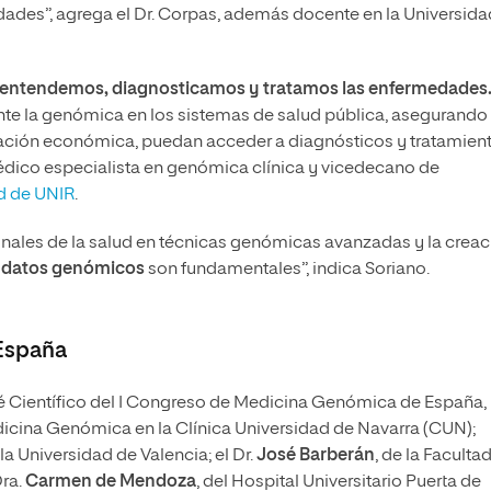
ades”, agrega el Dr. Corpas, además docente en la Universida
 entendemos, diagnosticamos y tratamos las enfermedades
te la genómica en los sistemas de salud pública, asegurando
uación económica, puedan acceder a diagnósticos y tratamien
édico especialista en genómica clínica y vicedecano de
ud de UNIR
.
ionales de la salud en técnicas genómicas avanzadas y la crea
e datos genómicos
son fundamentales”, indica Soriano.
España
té Científico del I Congreso de Medicina Genómica de España,
dicina Genómica en la Clínica Universidad de Navarra (CUN);
la Universidad de Valencia; el Dr.
José Barberán
, de la Facult
Dra.
Carmen de Mendoza
, del Hospital Universitario Puerta de