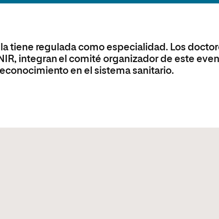
olíticas y Relaciones
Acceso universitario para
na de Movilidad
nales
mayores
nacional
 la tiene regulada como especialidad. Los docto
IR, integran el comité organizador de este eve
econocimiento en el sistema sanitario.