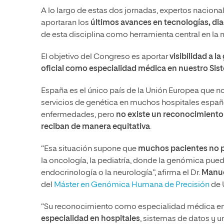
A lo largo de estas dos jornadas, expertos nacion
aportaran los
últimos avances en tecnologías, di
de esta disciplina como herramienta central en la
El objetivo del Congreso es aportar
visibilidad a 
oficial como especialidad médica en nuestro Sis
España es el único país de la Unión Europea que 
servicios de genética en muchos hospitales españo
enfermedades, pero
no existe un reconocimiento o
reciban de manera equitativa
.
“Esa situación supone que
muchos pacientes no p
la oncología, la pediatría, donde la genómica pued
endocrinología o la neurología”, afirma el Dr.
Manue
del
Máster en Genómica Humana de Precisión
de 
“Su reconocimiento como especialidad médica en e
especialidad en hospitales
, sistemas de datos y u