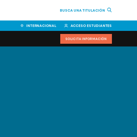
BUSCA UNA TITULACIÓN
INTERNACIONAL
ACCESO ESTUDIANTES
SOLICITA INFORMACIÓN
Facultad de Ciencias de la
Educación y Humanidades
Facultad de Ciencias de la
Salud
Facultad de Economía y
Empresa
Escuela Superior de Ingeniería
y Tecnología (ESIT)
Facultad de Derecho